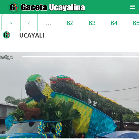
«
‹
…
62
63
64
6
UCAYALI