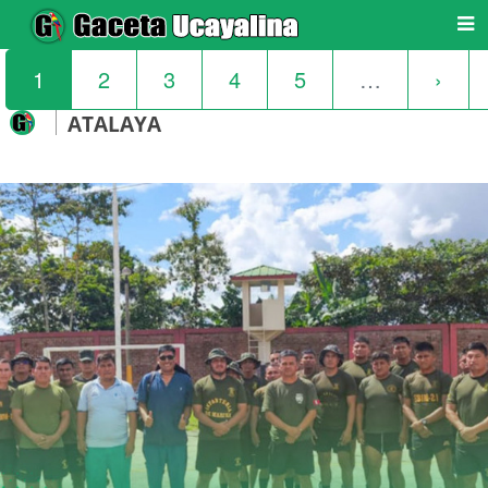
1
2
3
4
5
…
›
ATALAYA