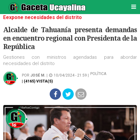
Eexpone necesidades del distrito
Alcalde de Tahuanía presenta demandas
en encuentro regional con Presidenta de la
República
Gestiones con ministros agendadas para abordar
necesidades del distrito
POLÍTICA
POR
JOSÉ M.
|
10/04/2024 - 21:59 |
| (4165) VISTA(S)