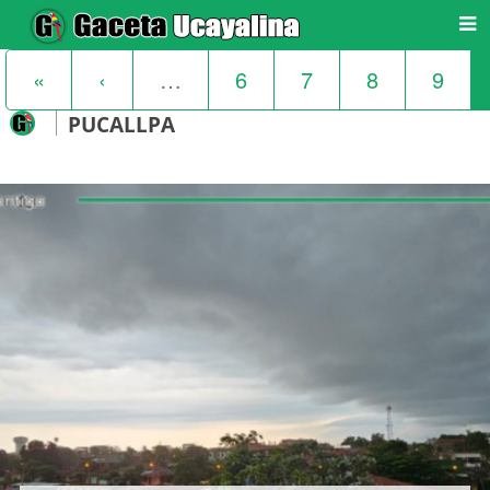
«
‹
…
6
7
8
9
PUCALLPA