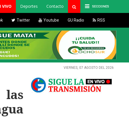
N VIVO
Deportes
Contacto
SECCIONES
ok
Twitter
Youtube
GU Radio
RSS
VIERNES, 07 AGOSTO DEL 2026
 las
agua