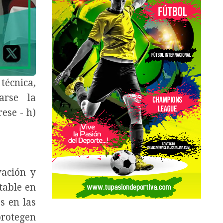
écnica,
arse la
ese - h)
vación y
table en
s en las
protegen