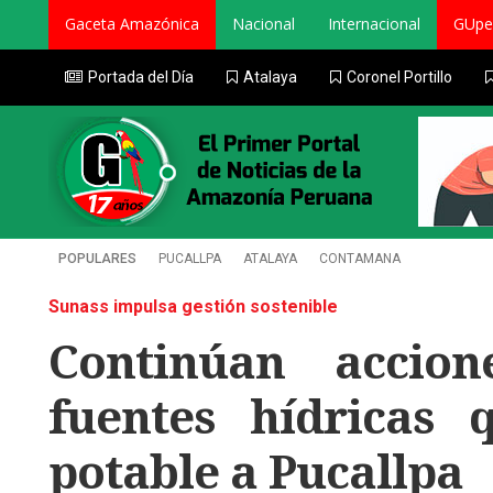
Gaceta Amazónica
Nacional
Internacional
GUpe
Portada del Día
Atalaya
Coronel Portillo
POPULARES
PUCALLPA
ATALAYA
CONTAMANA
Sunass impulsa gestión sostenible
Continúan accion
fuentes hídricas
potable a Pucallpa