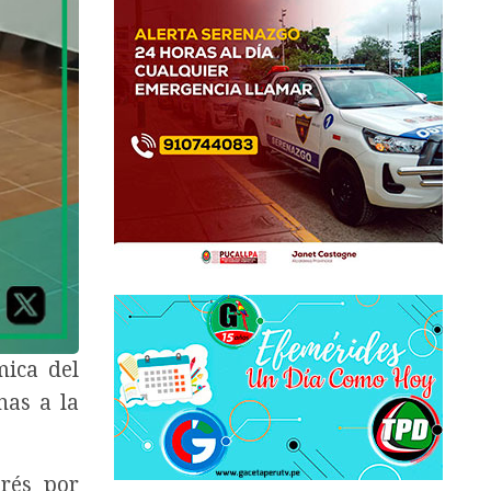
mica del
nas a la
rés por