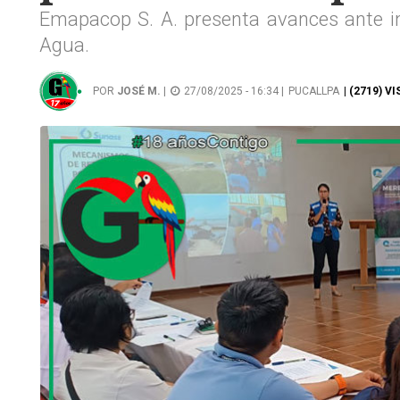
Emapacop S. A. presenta avances ante i
Agua.
POR
JOSÉ M.
|
27/08/2025 - 16:34 |
PUCALLPA
| (2719) V