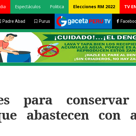
dia
Espectáculos
Politica
Elecciones RM 2022
TV E
Padre Abad
Purus
Facebo
es para conservar
 que abastecen con 