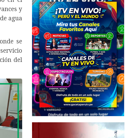
vances y
 de agua
donde se
servicio
ción del