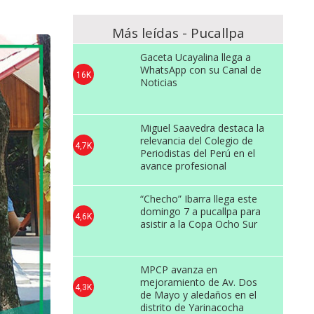
Más leídas - Pucallpa
Gaceta Ucayalina llega a
WhatsApp con su Canal de
16K
Noticias
Miguel Saavedra destaca la
relevancia del Colegio de
4,7K
Periodistas del Perú en el
avance profesional
“Checho” Ibarra llega este
domingo 7 a pucallpa para
4,6K
asistir a la Copa Ocho Sur
MPCP avanza en
mejoramiento de Av. Dos
4,3K
de Mayo y aledaños en el
distrito de Yarinacocha