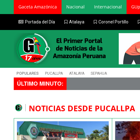
Gaceta Amazónica
Nacional
Internacional
GUp
Portada del Día
Atalaya
Coronel Portillo
POPULARES
PUCALLPA
ATALAYA
SEPAHUA
ÚLTIMO MINUTO:
NOTICIAS DESDE PUCALLPA