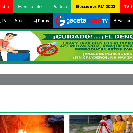
edia
Espectáculos
Politica
Elecciones RM 2022
TV 
Padre Abad
Purus
Facebo