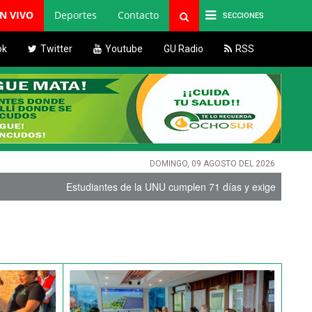
EN VIVO
Deportes
Contacto
SECCIONES
ok
Twitter
Youtube
GU Radio
RSS
DOMINGO, 09 AGOSTO DEL 2026
Estudiantes de la UNU cumplen 71 días y exigen renuncias