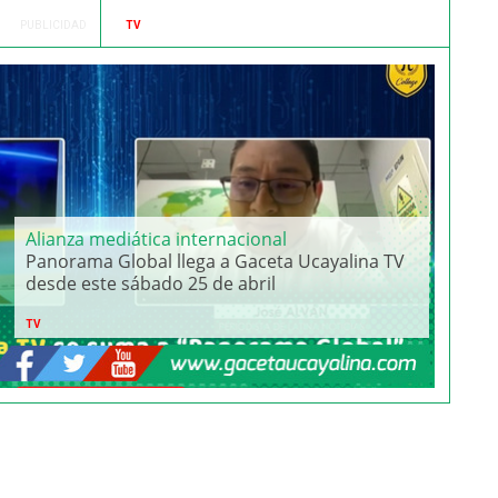
golpea el Perú a días de la
segunda vuelta
PUBLICIDAD
TV
Alianza mediática internacional
Panorama Global llega a Gaceta Ucayalina TV
desde este sábado 25 de abril
TV