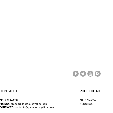
CONTACTO
PUBLICIDAD
CEL:
961962299
ANUNCIÁ CON
PRENSA:
prensa@gacetaucayalina.com
NOSOTROS
CONTACTO:
contacto@gacetaucayalina.com