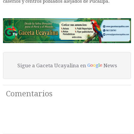
caseríos y centros poblados alejados de Pucallpa.
Sigue a Gaceta Ucayalina en
News
G
o
o
g
l
e
Comentarios