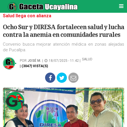
Salud llega con alianza
Ocho Sur y DIRESA fortalecen salud y lucha
contra la anemia en comunidades rurales
Convenio busca mejorar atención médica en zonas alejadas
de Pucallpa.
SALUD
POR
JOSÉ M.
|
18/07/2025 - 11:42 |
| (3047) VISTA(S)