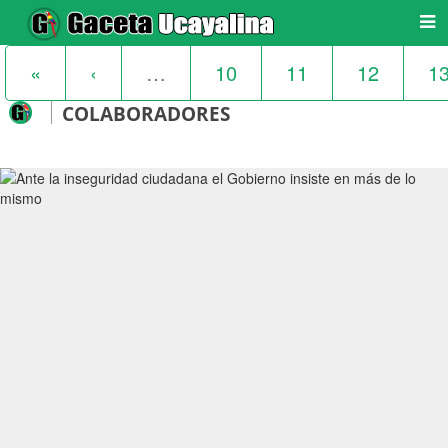
«
‹
…
10
11
12
1
COLABORADORES