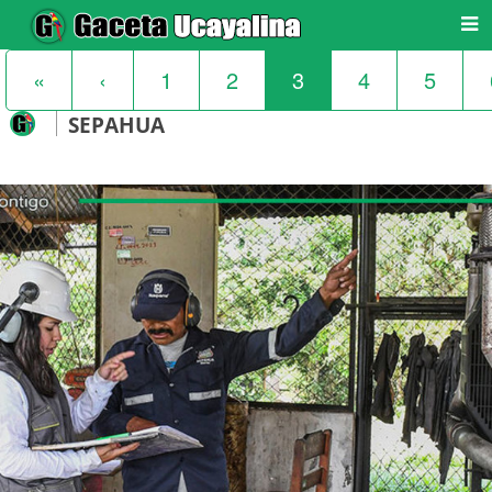
«
‹
1
2
3
4
5
SEPAHUA