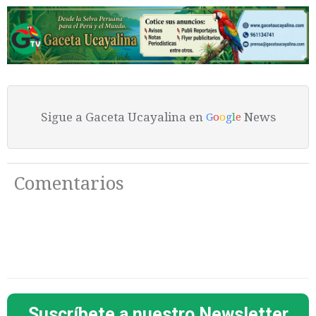
Sigue a Gaceta Ucayalina en
News
G
o
o
g
l
e
Comentarios
Suscríbete a nuestro Newsletter