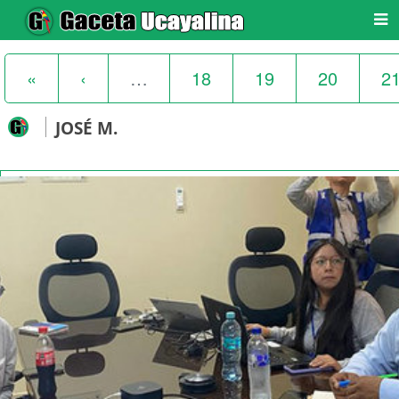
«
‹
…
18
19
20
2
JOSÉ M.