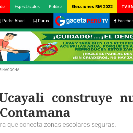
dia
Espectáculos
Politica
Elecciones RM 2022
TV E
Padre Abad
Purus
Facebo
ARINACOCHA
Ucayali construye n
n Contamana
ra que conecta zonas escolares seguras.