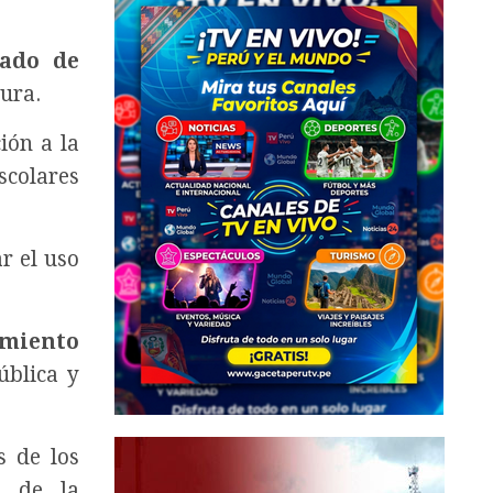
iado de
tura.
ión a la
scolares
r el uso
amiento
ública y
s de los
a de la