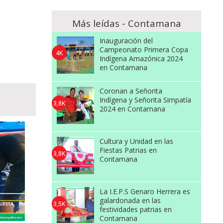
Más leídas - Contamana
Inauguración del
Campeonato Primera Copa
4K
Indígena Amazónica 2024
en Contamana
Coronan a Señorita
Indígena y Señorita Simpatía
3,8K
2024 en Contamana
Cultura y Unidad en las
Fiestas Patrias en
3,8K
Contamana
La I.E.P.S Genaro Herrera es
galardonada en las
3,5K
festividades patrias en
Contamana