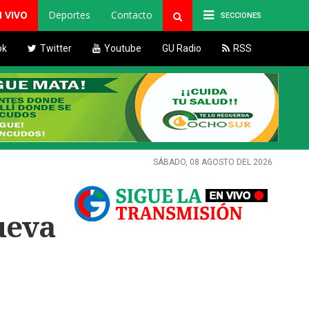
N VIVO
Deportes
Contacto
SECCIONES
ok
Twitter
Youtube
GU Radio
RSS
SÁBADO, 08 AGOSTO DEL 2026
ueva