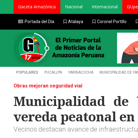
Gaceta Amazónica
Nacional
Internacional
GUpe
Portada del Día
Atalaya
Coronel Portillo
POPULARES
PUCALLPA
YARINACOCHA
MUNICIPALIDAD DE Y
Obras mejoran seguridad vial
Municipalidad de 
vereda peatonal e
Vecinos destacan avance de infraestructu