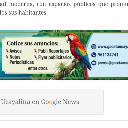
ad moderna, con espacios públicos que promu
os sus habitantes.
a Ucayalina en
G
o
o
g
l
e
News