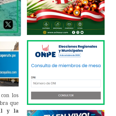
con los
obra que
al y la