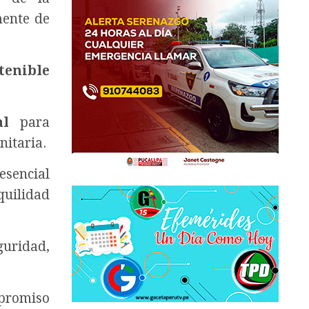
mente de
tenible
al
para
nitaria.
esencial
quilidad
guridad,
promiso