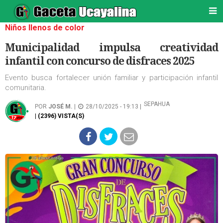
Niños llenos de color
Municipalidad impulsa creatividad
infantil con concurso de disfraces 2025
Evento busca fortalecer unión familiar y participación infantil
comunitaria.
SEPAHUA
POR
JOSÉ M.
|
28/10/2025 - 19:13 |
| (2396) VISTA(S)