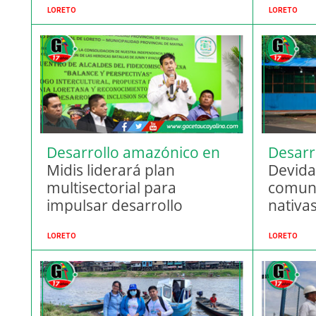
LORETO
LORETO
Desarrollo amazónico en
Desarro
Loreto
Midis liderará plan
amazó
Devida 
multisectorial para
comuna
impulsar desarrollo
nativa
sostenible en la Amazonía
LORETO
LORETO