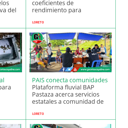
elos
coeficientes de
va del
rendimiento para
procesamiento de madera
en Perú
LORETO
al
PAIS conecta comunidades
para
Plataforma fluvial BAP
Pastaza acerca servicios
estatales a comunidad de
Nueva York en Loreto
LORETO