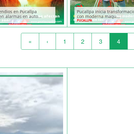
endios en Pucallpa
Pucallpa inicia transformaci
n alarmas en auto...
con moderna maqu...
PUCALLPA
«
‹
1
2
3
4