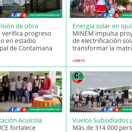
isión de obra
Energía solar en Iqu
ca
 verifica progreso
MINEM impulsa pro
co en estadio
de electrificación so
pal de Contamana
transformar la matri
energética de Loret
LORETO
tación Acuícola
Vuelos Subsidiados 
nica
E fortalece
Selva.
Más de 314 000 per