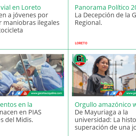
vial en Loreto
Panorama Político 2
en a jóvenes por
La Decepción de la 
ar maniobras ilegales
Regional.
ocicleta
LORETO
entos en la
Orgullo amazónico 
nía.
nacen en PIAS
De Mayuriaga a la
es del Midis.
universidad: La histo
superación de una j
wampis