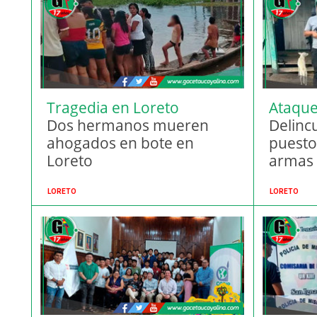
Tragedia en Loreto
Ataque
Dos hermanos mueren
Delinc
ahogados en bote en
puesto 
Loreto
armas
LORETO
LORETO