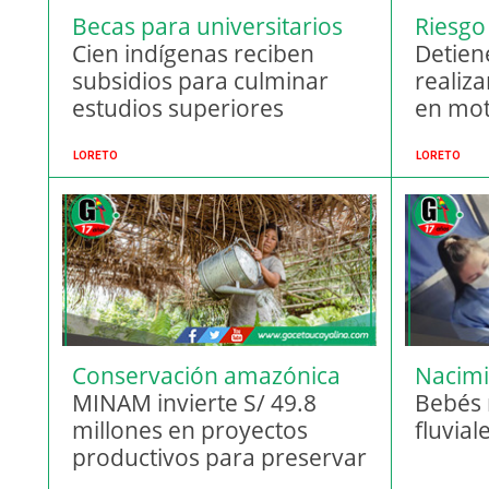
Becas para universitarios
Riesgo 
indígenas
Cien indígenas reciben
Detien
subsidios para culminar
realiz
estudios superiores
en mot
LORETO
LORETO
Conservación amazónica
Nacimi
sostenible
MINAM invierte S/ 49.8
Amazo
Bebés 
millones en proyectos
fluvial
productivos para preservar
la Amazonía