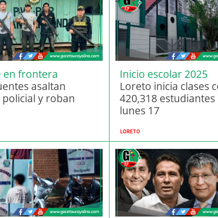
 en frontera
Inicio escolar 2025
uentes asaltan
Loreto inicia clases 
policial y roban
420,318 estudiantes 
lunes 17
LORETO