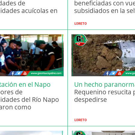
dades de
beneficiadas con vu
dades acuícolas en
subsidiados en la sel
y Junín
país.
LORETO
tación en el Napo
Un hecho paranorm
ores de
Requenino resucita 
dades del Río Napo
despedirse
ularon como
cistas y mecánicos
LORETO