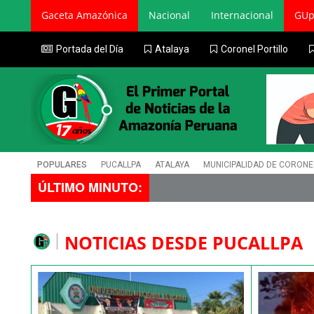
Gaceta Amazónica
Nacional
Internacional
GUp
Portada del Día
Atalaya
Coronel Portillo
POPULARES
PUCALLPA
ATALAYA
MUNICIPALIDAD DE CORONE
ÚLTIMO MINUTO:
NOTICIAS DESDE PUCALLPA