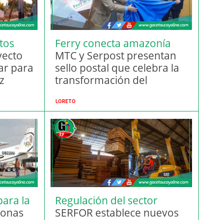
itos
Ferry conecta amazonía
yecto
MTC y Serpost presentan
lar para
sello postal que celebra la
z
transformación del
o
transporte amazónico
LORETO
para la
Regulación del sector
sonas
maderero
SERFOR establece nuevos