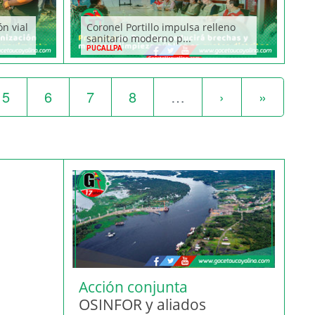
ón vial
Coronel Portillo impulsa relleno
sanitario moderno p...
PUCALLPA
5
6
7
8
…
›
»
Acción conjunta
OSINFOR y aliados