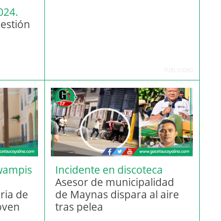
024.
Gestión
PUBLICIDAD
wampis
Incidente en discoteca
céntrica
Asesor de municipalidad
ria de
de Maynas dispara al aire
oven
tras pelea