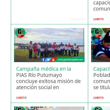
capaci
comuni
Loreto 
PUBLICIDAD
LORETO
Campaña médica en la
Capaci
Amazonía
PIAS Río Putumayo
Poblad
concluye exitosa misión de
comuni
atención social en
se tit
comunidades indígenas
electri
LORETO
LORETO