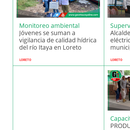
Monitoreo ambiental
Superv
participativo
Jóvenes se suman a
eléctri
Alcalde
vigilancia de calidad hídrica
eléctri
del río Itaya en Loreto
munici
LORETO
LORETO
Capaci
Amazó
PRODUC