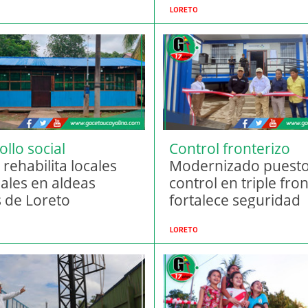
LORETO
llo social
Control fronterizo
nico
rehabilita locales
amazónico
Modernizado puesto
les en aldeas
control en triple fro
s de Loreto
fortalece seguridad
nacional
LORETO