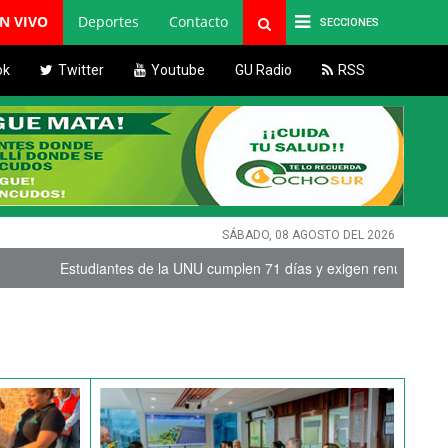
EN VIVO
Deportes
Contacto
SECCIONES
ok
Twitter
Youtube
GU Radio
RSS
SÁBADO, 08 AGOSTO DEL 2026
de la UNU cumplen 71 días y exigen renuncias
|
Intensa lluvia en M