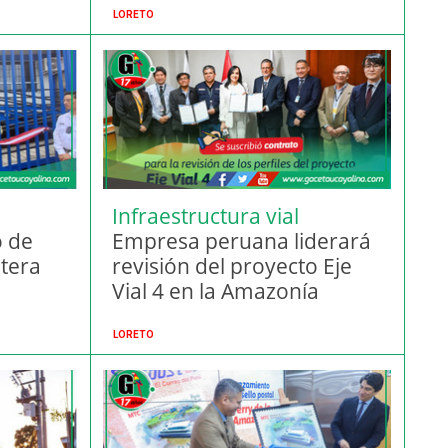
LORETO
Infraestructura vial
 de
amazónica
Empresa peruana liderará
ntera
revisión del proyecto Eje
Vial 4 en la Amazonía
LORETO