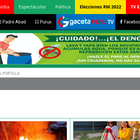
edia
Espectáculos
Politica
Elecciones RM 2022
TV 
Padre Abad
Purus
Facebo
L PORTILLO
Estudiantes 