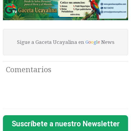
Sigue a Gaceta Ucayalina en
News
G
o
o
g
l
e
Comentarios
Suscríbete a nuestro Newsletter