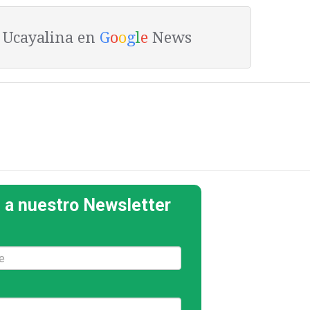
a Ucayalina en
G
o
o
g
l
e
News
 a nuestro Newsletter