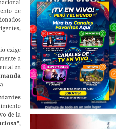
nacional
ento de
cionados
igentes,
io exige
amente a
ental en
emanda
a.
ntantes
limiento
vo de la
ciosa”,