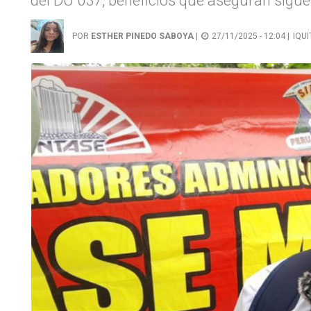
del DU 037, beneficios que aseguran sigu
POR
ESTHER PINEDO SABOYA
|
27/11/2025 - 12:04 |
IQU