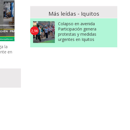
Más leídas - Iquitos
Colapso en avenida
Participación genera
2,9K
protestas y medidas
urgentes en Iquitos
a la
ante en