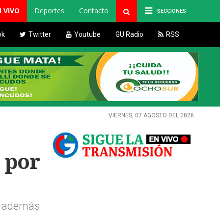
N VIVO
Deportes
Contacto
SECCIONES
ok
Twitter
Youtube
GU Radio
RSS
VIERNES, 07 AGOSTO DEL 2026
 por
0, además