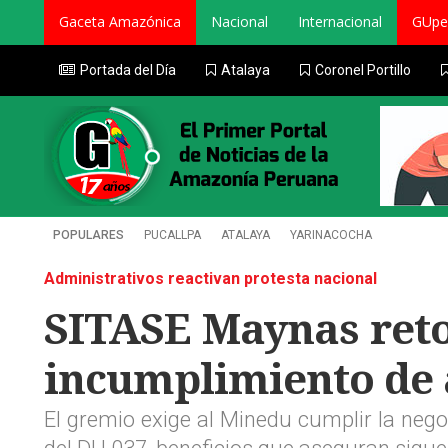
Gaceta Amazónica
Nacional
Internacional
GUpe
Portada del Día
Atalaya
Coronel Portillo
POPULARES
PUCALLPA
ATALAYA
YARINACOCHA
Administrativos reactivan protesta nacional
SITASE Maynas reto
incumplimiento de 
El gremio exige al Minedu cumplir la nego