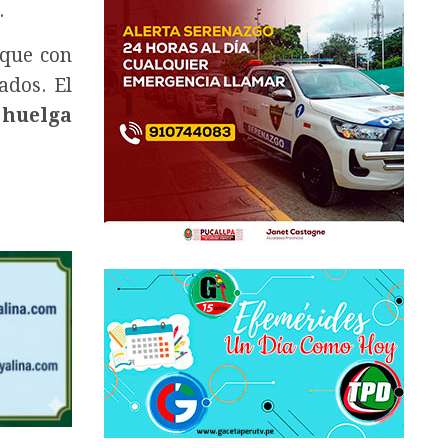
.
ique con
ados. El
huelga