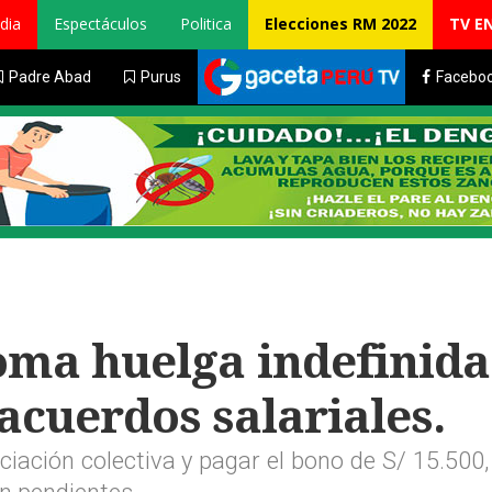
dia
Espectáculos
Politica
Elecciones RM 2022
TV E
Padre Abad
Purus
Facebo
ma huelga indefinida
acuerdos salariales.
ciación colectiva y pagar el bono de S/ 15.50