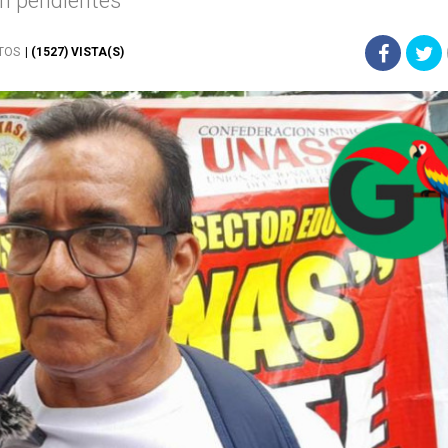
en pendientes
ITOS
| (1527) VISTA(S)