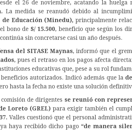
desde el 26 de noviembre, acatando la huelga 
.
La medida se reanudó debido al incumplimi
 de Educación (Minedu),
principalmente rela
 del bono de
S/ 15.500
, beneficio que según los dir
 continúa sin concretarse casi un año después.
efensa del SITASE Maynas
, informó que el grem
mados
, pues el retraso en los pagos afecta direct
nstituciones educativas que, pese a su rol fundam
os beneficios autorizados. Indicó además que la
d
ro hasta la fecha no existe una solución definitiv
a comisión de dirigentes
se reunió con represe
de Loreto (GREL)
para exigir también el cump
37.
Valles cuestionó que el personal administrati
ya haya recibido dicho pago
“de manera silen