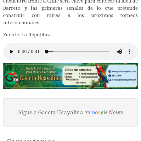
encuentro frente a Chile será clave para conocer la idea de
Barreto y las primeras señales de lo que pretende
construir con miras a los próximos torneos
internacionales.
Fuente: La República
Sigue a Gaceta Ucayalina en
News
G
o
o
g
l
e