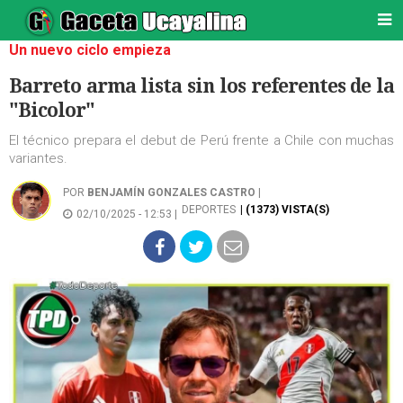
Un nuevo ciclo empieza
Barreto arma lista sin los referentes de la
"Bicolor"
El técnico prepara el debut de Perú frente a Chile con muchas
variantes.
POR
BENJAMÍN GONZALES CASTRO
|
DEPORTES
| (1373) VISTA(S)
02/10/2025 - 12:53 |