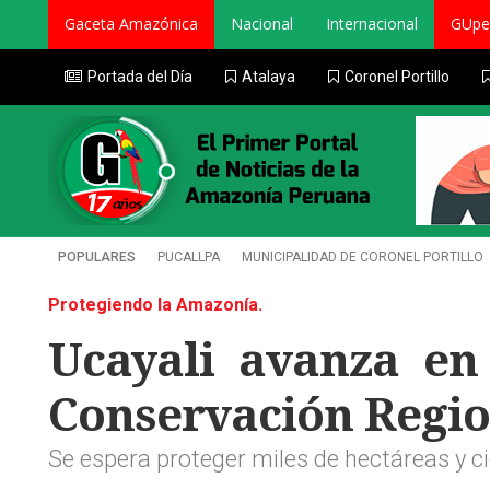
Gaceta Amazónica
Nacional
Internacional
GUpe
Portada del Día
Atalaya
Coronel Portillo
POPULARES
PUCALLPA
MUNICIPALIDAD DE CORONEL PORTILLO
Protegiendo la Amazonía.
Ucayali avanza en
Conservación Regio
Se espera proteger miles de hectáreas y cie