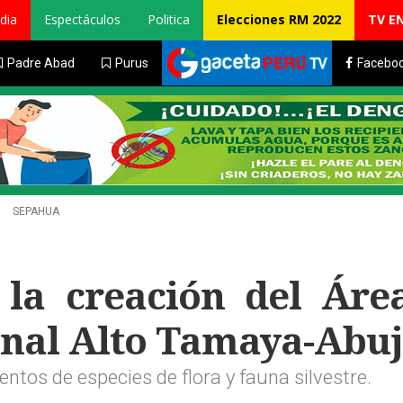
dia
Espectáculos
Politica
Elecciones RM 2022
TV E
Padre Abad
Purus
Facebo
SEPAHUA
 la creación del Áre
nal Alto Tamaya-Abuj
ntos de especies de flora y fauna silvestre.