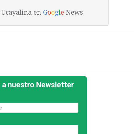
a Ucayalina en
G
o
o
g
l
e
News
 a nuestro Newsletter