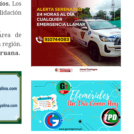
íos.
Los
lidación
Área de
 región.
ruana.