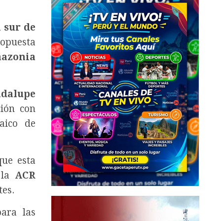
l sur de
opuesta
azonia
adalupe
ión con
aico de
que esta
 la
ACR
tes.
ara las