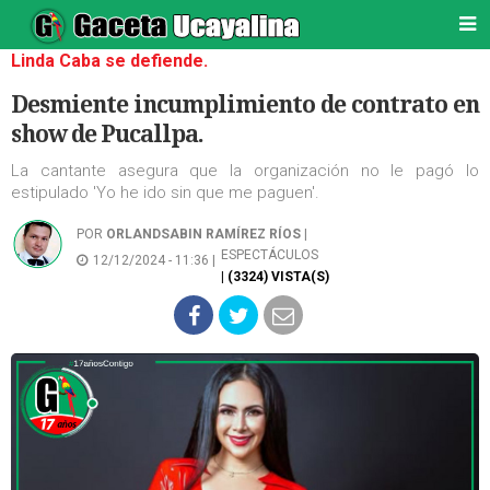
Linda Caba se defiende.
Desmiente incumplimiento de contrato en
show de Pucallpa.
La cantante asegura que la organización no le pagó lo
estipulado 'Yo he ido sin que me paguen'.
POR
ORLANDSABIN RAMÍREZ RÍOS
|
ESPECTÁCULOS
12/12/2024 - 11:36 |
| (3324) VISTA(S)