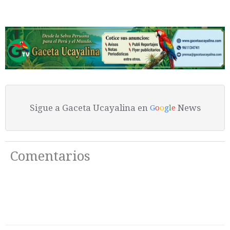
Sigue a Gaceta Ucayalina en
News
G
o
o
g
l
e
Comentarios