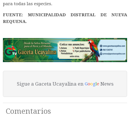
para todas las especies.
FUENTE: MUNICIPALIDAD DISTRITAL DE
NUEVA
REQUENA.
Sigue a Gaceta Ucayalina en
News
G
o
o
g
l
e
Comentarios