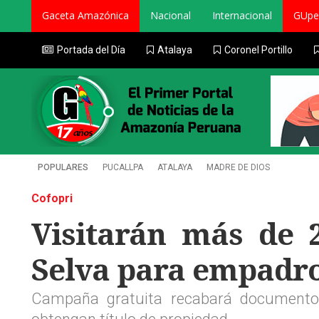
Gaceta Amazónica
Nacional
Internacional
GUpe
Portada del Día
Atalaya
Coronel Portillo
POPULARES
PUCALLPA
ATALAYA
MADRE DE DIOS
Cofopri
Visitarán más de 2
Selva para empadro
Campaña gratuita recabará documento