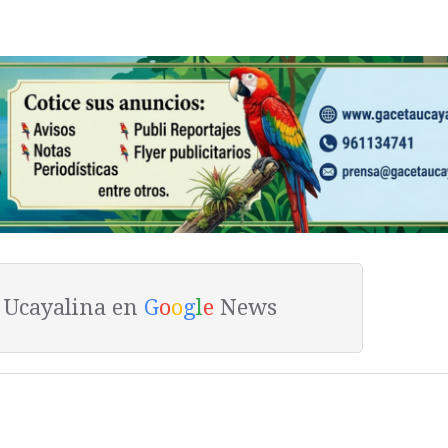
a Ucayalina en
G
o
o
g
l
e
News