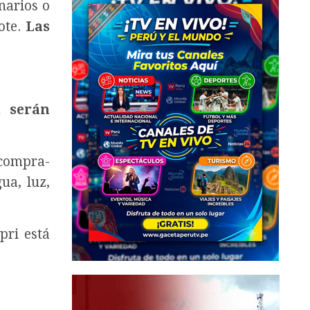
narios o
ote.
Las
n serán
 compra-
ua, luz,
pri está