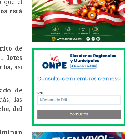
ó que el
os está
rito de
1 lotes
amba
, así
lado de
ás, las
he, del
ulminan