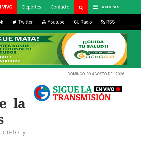
N VIVO
Deportes
Contacto
SECCIONES
ok
Twitter
Youtube
GU Radio
RSS
DOMINGO, 09 AGOSTO DEL 2026
e la
s
Loreto y