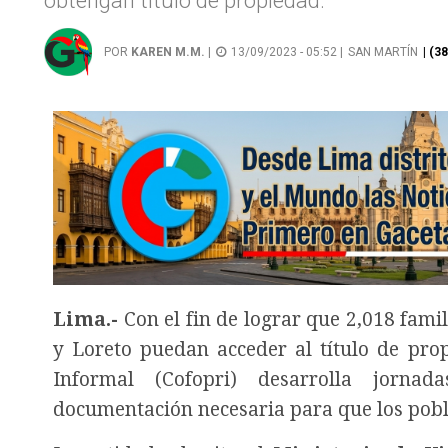
obtengan título de propiedad.
POR
KAREN M.M.
|
13/09/2023 - 05:52 |
SAN MARTÍN
| (3
Lima.-
Con el fin de lograr que 2,018 fami
y Loreto puedan acceder al título de pro
Informal (Cofopri) desarrolla jorn
documentación necesaria para que los pob