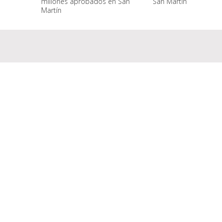
millones aprobados en San
San Martín
Martín