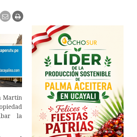
n Martín
ropiedad
abar la