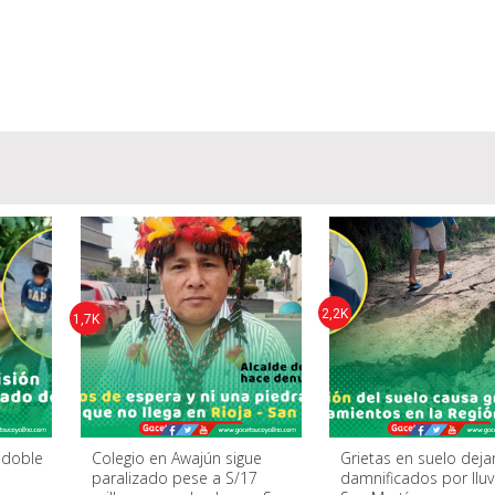
2,2K
1,7K
r doble
Colegio en Awajún sigue
Grietas en suelo deja
paralizado pese a S/17
damnificados por lluv