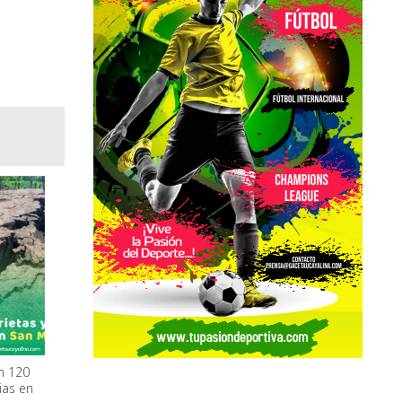
n 120
ias en