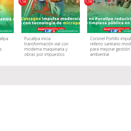
1,1K
1,1K
allpa
Pucallpa inicia
Coronel Portillo impu
n
transformación vial con
relleno sanitario mo
s
moderna maquinaria y
para mejorar gestión
obras por impuestos
ambiental