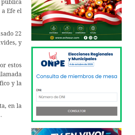
 pública
ó a
Efe
el
asado 22
vides, y
or estos
 llamada
ico y la
a, en la
.