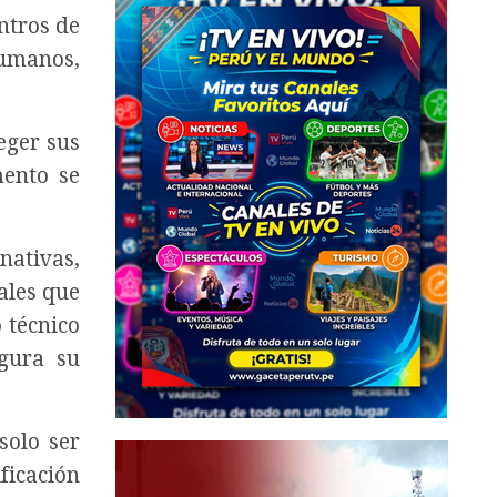
ntros de
humanos,
eger sus
mento se
nativas,
ales que
 técnico
egura su
solo ser
ficación