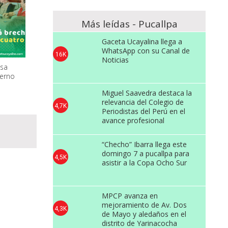
Más leídas - Pucallpa
Gaceta Ucayalina llega a
WhatsApp con su Canal de
16K
Noticias
lsa
derno
Miguel Saavedra destaca la
relevancia del Colegio de
4,7K
Periodistas del Perú en el
avance profesional
“Checho” Ibarra llega este
domingo 7 a pucallpa para
4,5K
asistir a la Copa Ocho Sur
MPCP avanza en
mejoramiento de Av. Dos
4,3K
de Mayo y aledaños en el
distrito de Yarinacocha