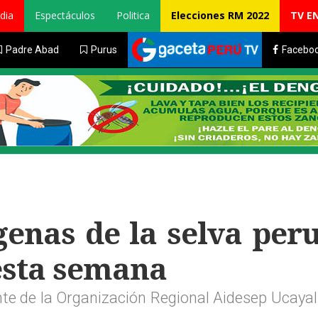
dia
Espectáculos
Politica
Elecciones RM 2022
TV E
Padre Abad
Purus
Facebo
genas de la selva per
esta semana
ente de la Organización Regional Aidesep Ucaya