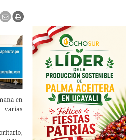
emana en
e varias
ritario,