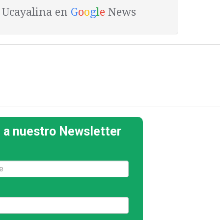
a Ucayalina en
G
o
o
g
l
e
News
 a nuestro Newsletter