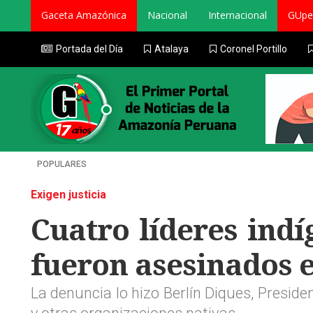
Gaceta Amazónica
Nacional
Internacional
GUpe
Portada del Día
Atalaya
Coronel Portillo
POPULARES
Exigen justicia
Cuatro líderes indí
fueron asesinados 
La denuncia lo hizo Berlín Diques, Presid