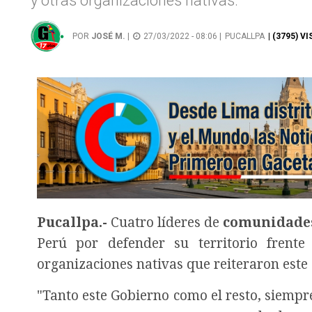
y otras organizaciones nativas.
POR
JOSÉ M.
|
27/03/2022 - 08:06 |
PUCALLPA
| (3795) V
Pucallpa.-
Cuatro líderes de
comunidades
Perú por defender su territorio frente
organizaciones nativas que reiteraron est
"Tanto este Gobierno como el resto, siemp