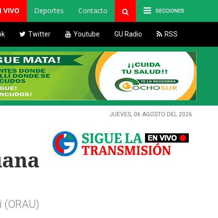
N VIVO
Deportes
Contacto
SECCIONES
ok
Twitter
Youtube
GU Radio
RSS
JUEVES, 06 AGOSTO DEL 2026
uana
li (ORAU)