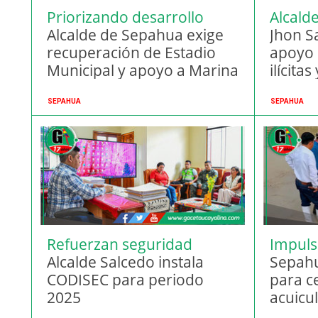
Priorizando desarrollo
Alcald
Alcalde de Sepahua exige
denunc
Jhon S
recuperación de Estadio
apoyo 
Municipal y apoyo a Marina
ilícita
SEPAHUA
SEPAHUA
Refuerzan seguridad
Impulso
ciudadana
Alcalde Salcedo instala
Sepahu
CODISEC para periodo
para ce
2025
acuicu