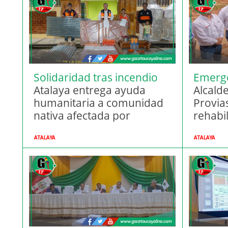
Solidaridad tras incendio
Emerge
Atalaya entrega ayuda
Alcalde
humanitaria a comunidad
Provia
nativa afectada por
rehabi
siniestro
Puerto
ATALAYA
ATALAYA