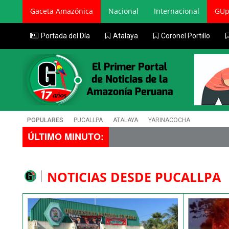
Gaceta Amazónica
Nacional
Internacional
GUp
Portada del Día
Atalaya
Coronel Portillo
POPULARES
PUCALLPA
ATALAYA
YARINACOCHA
ÚLTIMO MINUTO:
NOTICIAS DESDE PUCALLPA