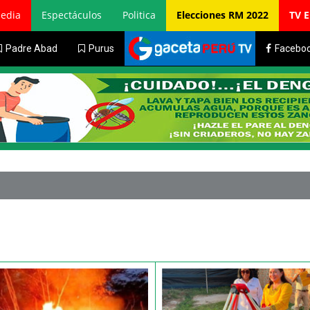
edia
Espectáculos
Politica
Elecciones RM 2022
TV 
Padre Abad
Purus
Facebo
Estudiantes 