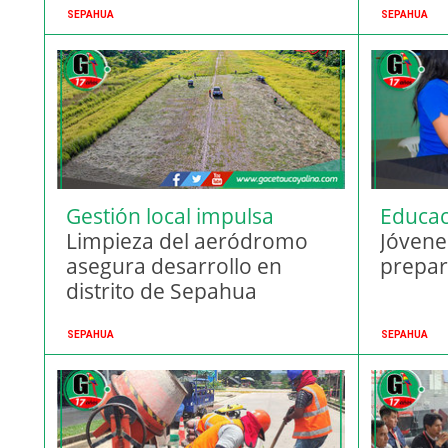
SEPAHUA
SEPAHUA
Gestión local impulsa
Educac
conectividad
Limpieza del aeródromo
Jóvene
asegura desarrollo en
prepar
distrito de Sepahua
SEPAHUA
SEPAHUA