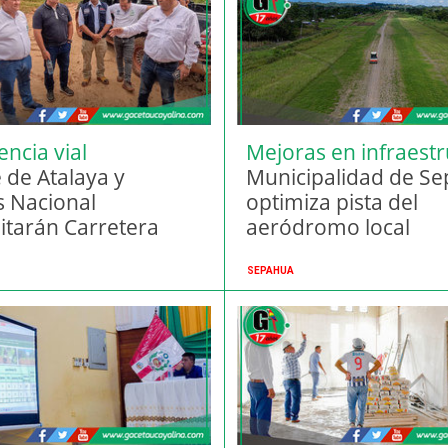
ncia vial
Mejoras en infraest
 de Atalaya y
clave
Municipalidad de S
s Nacional
optimiza pista del
litarán Carretera
aeródromo local
 Ocopa - Atalaya
SEPAHUA