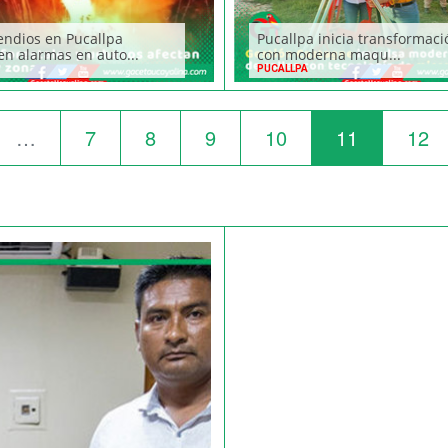
endios en Pucallpa
Pucallpa inicia transformaci
n alarmas en auto...
con moderna maqu...
PUCALLPA
…
7
8
9
10
11
12