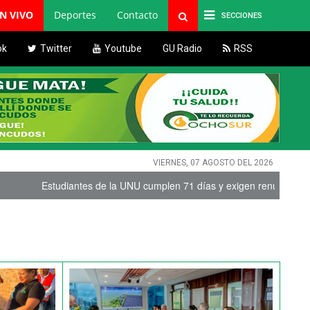
EN VIVO
Deportes
Contacto
SECCIONES
ok
Twitter
Youtube
GU Radio
RSS
VIERNES, 07 AGOSTO DEL 2026
de la UNU cumplen 71 días y exigen renuncias
|
Intensa lluvia en 