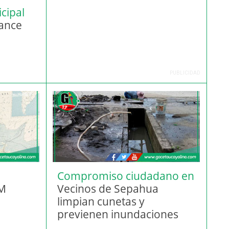
cipal
vance
PUBLICIDAD
Compromiso ciudadano en
AM
acción
Vecinos de Sepahua
limpian cunetas y
previenen inundaciones