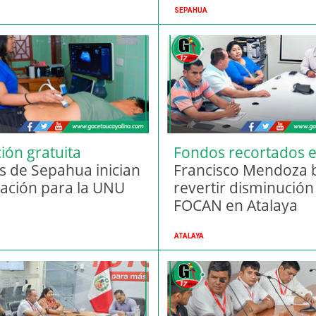
SEPAHUA
ión gratuita
Fondos recortados 
s de Sepahua inician
Atalaya
Francisco Mendoza 
ación para la UNU
revertir disminución
FOCAN en Atalaya
ATALAYA