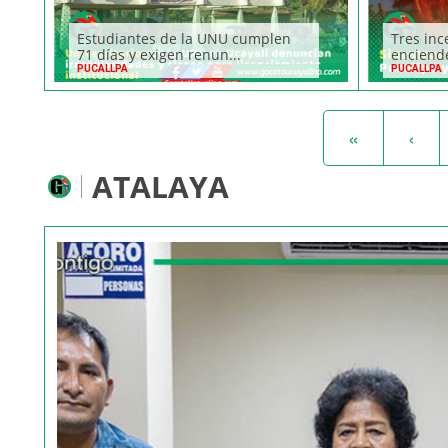
Estudiantes de la UNU cumplen
Tres inc
71 días y exigen renun...
enciende
PUCALLPA
PUCALLPA
«
‹
ATALAYA