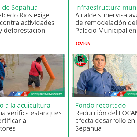
e de Sepahua
Infraestructura muni
ia dificultades
alcedo Ríos exige
Alcalde supervisa a
contra actividades
de remodelación del
s y deforestación
Palacio Municipal en
Sepahua
SEPAHUA
 a la acuicultura
Fondo recortado
a verifica estanques
Reducción del FOC
rtificar a
afecta desarrollo en
ltores
Sepahua