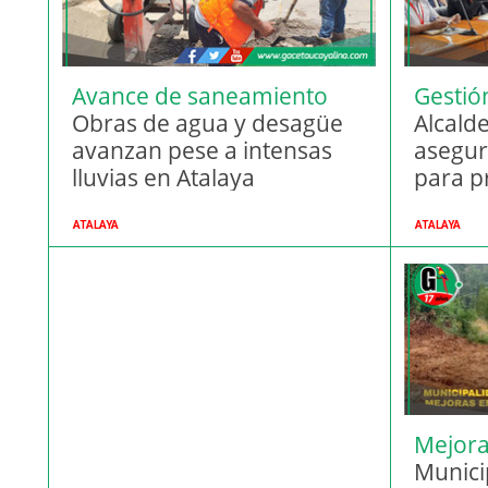
Avance de saneamiento
Gestió
básico
Obras de agua y desagüe
Alcald
avanzan pese a intensas
asegur
lluvias en Atalaya
para p
estrat
ATALAYA
ATALAYA
Mejora 
Munici