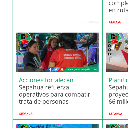
comple
en rut
PUBLICIDAD
ATALAYA
Acciones fortalecen
Planif
seguridad ciudadana
Sepahua refuerza
sosten
Sepahu
operativos para combatir
proyec
trata de personas
66 mil
SEPAHUA
SEPAHUA