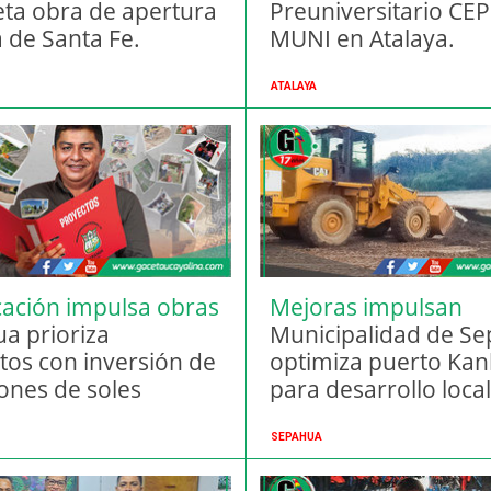
ta obra de apertura
Preuniversitario CE
a de Santa Fe.
MUNI en Atalaya.
ATALAYA
icación impulsa obras
Mejoras impulsan
ibles
a prioriza
conectividad regiona
Municipalidad de S
tos con inversión de
optimiza puerto Ka
lones de soles
para desarrollo local
SEPAHUA