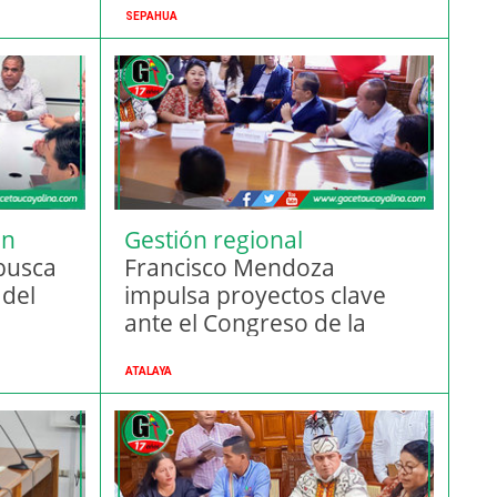
SEPAHUA
en
Gestión regional
busca
estratégica
Francisco Mendoza
 del
impulsa proyectos clave
ante el Congreso de la
República
ATALAYA