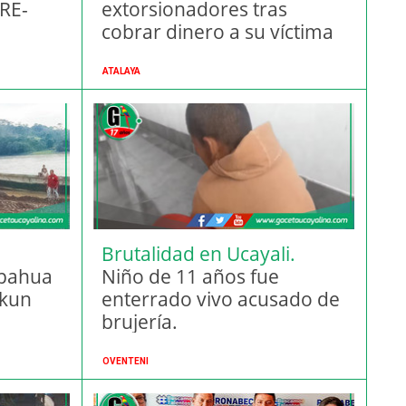
PRE-
extorsionadores tras
cobrar dinero a su víctima
en Atalaya
ATALAYA
Brutalidad en Ucayali.
l
epahua
Niño de 11 años fue
nkun
enterrado vivo acusado de
brujería.
OVENTENI