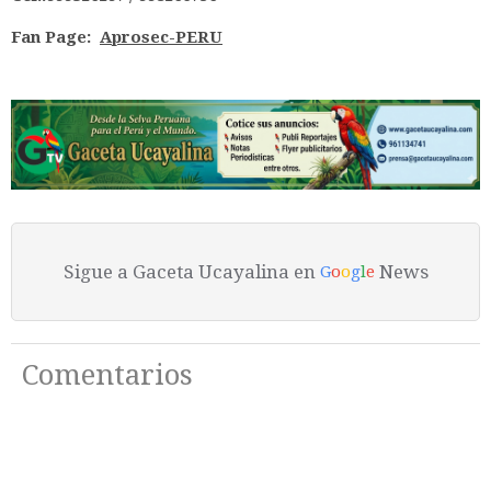
Fan Page:
Aprosec-PERU
Sigue a Gaceta Ucayalina en
News
G
o
o
g
l
e
Comentarios