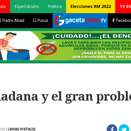
dia
Espectáculos
Politica
Elecciones RM 2022
TV E
Padre Abad
Purus
Facebo
dadana y el gran prob
SON
| (4936) VISTA(S)