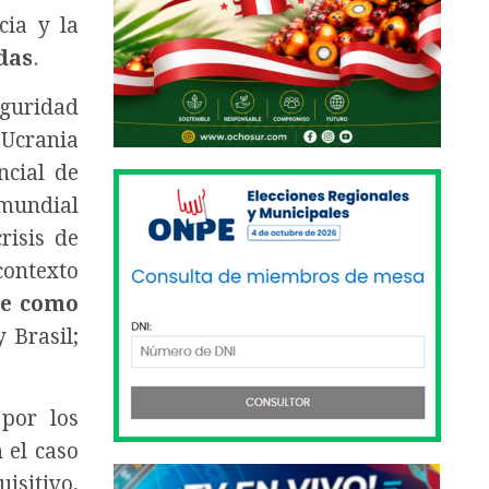
cia y la
idas
.
eguridad
 Ucrania
ncial de
 mundial
risis de
contexto
te como
 Brasil;
por los
 el caso
isitivo,