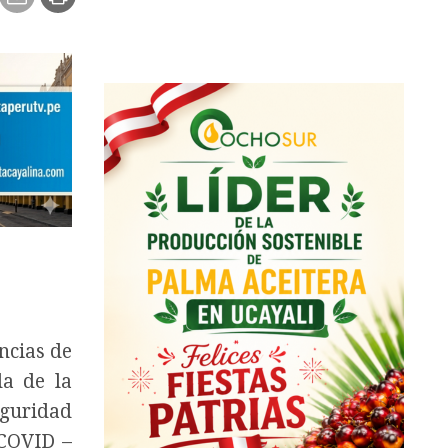
ncias de
da de la
eguridad
 COVID –