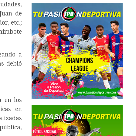
iudades,
 Juan de
or, etc.;
Chimbote
ezando a
as debió
a en los
licas en
alizadas
pública,