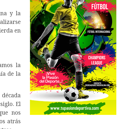
ana y la
alizarse
ierda en
camos la
ía de la
a década
siglo. El
 que nos
os atrás