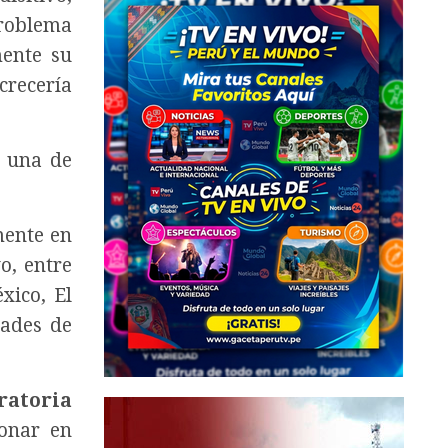
problema
mente su
crecería
s una de
mente en
o, entre
xico, El
dades de
ratoria
ionar en