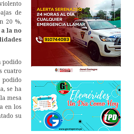
violento
ajas de
un 20 %,
 a la no
lidades
a podido
s cuatro
a podido
a, se ha
 la mesa
a en los
ntado su