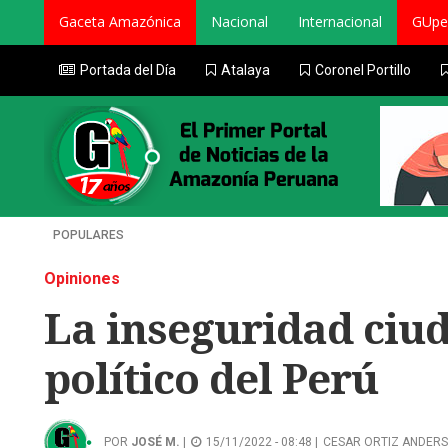
Gaceta Amazónica
Nacional
Internacional
GUpe
Portada del Día
Atalaya
Coronel Portillo
POPULARES
Opiniones
La inseguridad ciu
político del Perú
POR
JOSÉ M.
|
15/11/2022 - 08:48 |
CESAR ORTIZ ANDER