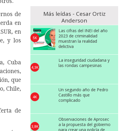
tros.
Más leídas - Cesar Ortiz
ernos de
Anderson
ierda en
Las cifras del INEI del año
ASUR, en
2023 de criminalidad
5K
e, y los
muestran la realidad
delictiva
La inseguridad ciudadana y
la, Cuba
las rondas campesinas
4,3K
aciones,
ión, que
o, Chile,
Un segundo año de Pedro
Castillo más que
4K
complicado
ferta de
Observaciones de Aprosec
a la propuesta del gobierno
3,8K
para crear una policía de