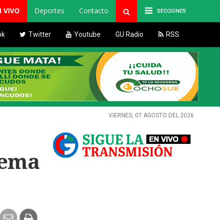
N VIVO
Deportes
Contacto
SECCIONES
ok
Twitter
Youtube
GU Radio
RSS
VIERNES, 07 AGOSTO DEL 2026
lema