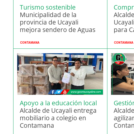
Turismo sostenible
Compro
Municipalidad de la
Alcalde
provincia de Ucayali
Ucayal
mejora sendero de Aguas
para C
Calientes
CONTAMANA
CONTAMANA
Apoyo a la educación local
Gestió
Alcalde de Ucayali entrega
infrae
Alcald
mobiliario a colegio en
agiliza
Contamana
Conta