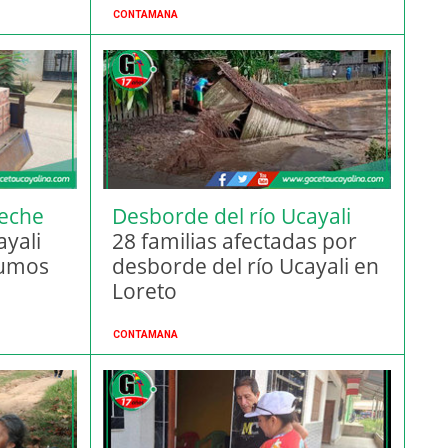
CONTAMANA
eche
Desborde del río Ucayali
ayali
28 familias afectadas por
sumos
desborde del río Ucayali en
Loreto
CONTAMANA