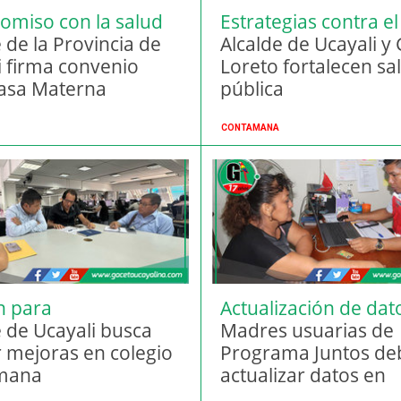
miso con la salud
Estrategias contra el
 de la Provincia de
dengue
Alcalde de Ucayali y
i firma convenio
Loreto fortalecen sa
asa Materna
pública
CONTAMANA
n para
Actualización de dat
structura educativa
e de Ucayali busca
Madres usuarias de
r mejoras en colegio
Programa Juntos de
mana
actualizar datos en
Contamana