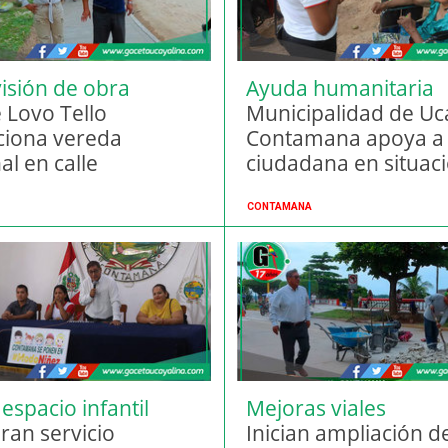
isión de obra
Ayuda humanitaria
e Lovo Tello
Municipalidad de Uca
ciona vereda
Contamana apoya a
al en calle
ciudadana en situac
erú
vulnerable
CONTAMANA
espacio infantil
Mejoras viales
ran servicio
Inician ampliación de