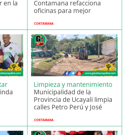
r en la
Contamana refacciona
oficinas para mejor
atención
CONTAMANA
tar
Limpieza y mantenimiento
rinda
Municipalidad de la
Provincia de Ucayali limpia
calles Petro Perú y José
Olaya
CONTAMANA