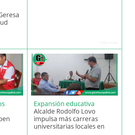
 Geresa
lud
PUBLICIDAD
os
Expansión educativa
Alcalde Rodolfo Lovo
ben
impulsa más carreras
universitarias locales en
Contamana