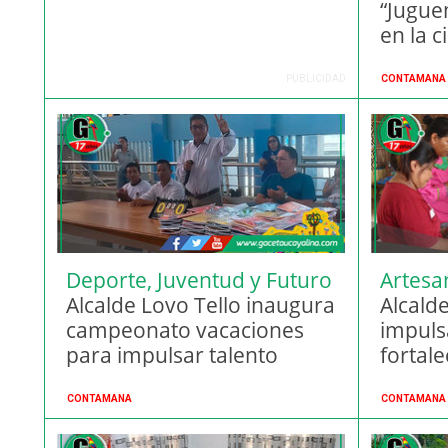
“Jugue
en la 
PUBLICIDAD
CONTAMANA
Deporte, Juventud y Futuro
Artesa
Alcalde Lovo Tello inaugura
Region
Alcald
campeonato vacaciones
impuls
para impulsar talento
fortale
infantil
compet
CONTAMANA
CONTAMANA