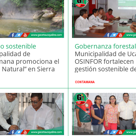
o sostenible
Gobernanza forestal
palidad de
Municipalidad de Uca
mana promociona el
OSINFOR fortalecen
 Natural” en Sierra
gestión sostenible d
isor
bosques
CONTAMANA