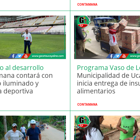
CONTAMANA
o al desarrollo
Programa Vaso de L
ivo
ana contará con
Municipalidad de Uc
o iluminado y
inicia entrega de in
a deportiva
alimentarios
CONTAMANA