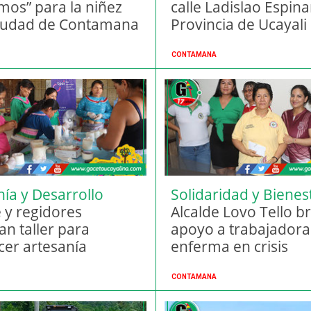
mos” para la niñez
calle Ladislao Espina
ciudad de Contamana
Provincia de Ucayali
CONTAMANA
nía y Desarrollo
Solidaridad y Bienes
al
e y regidores
Municipal
Alcalde Lovo Tello b
an taller para
apoyo a trabajadora
cer artesanía
enferma en crisis
itiva en Contamana
CONTAMANA