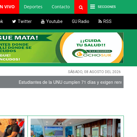
EN VIVO
Deportes
Contacto
SECCIONES
ok
Twitter
Youtube
GU Radio
RSS
SÁBADO, 08 AGOSTO DEL 2026
de la UNU cumplen 71 días y exigen renuncias
|
Intensa lluvia en M