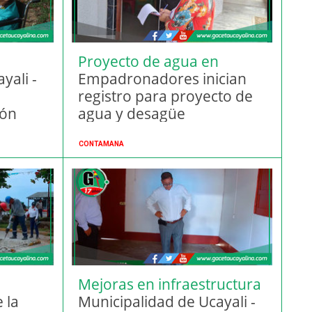
Proyecto de agua en
yali -
Contamana
Empadronadores inician
registro para proyecto de
ión
agua y desagüe
CONTAMANA
Mejoras en infraestructura
 la
pública
Municipalidad de Ucayali -