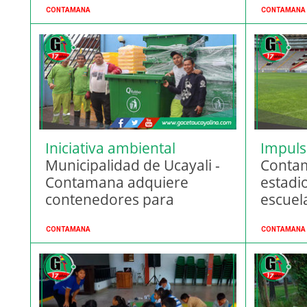
CONTAMANA
CONTAMANA
Iniciativa ambiental
Impuls
Municipalidad de Ucayali -
deport
Contam
Contamana adquiere
estadi
contenedores para
escuel
residuos sólidos
CONTAMANA
CONTAMANA