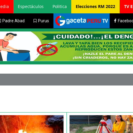
edia
Espectáculos
Politica
Elecciones RM 2022
TV 
Padre Abad
Purus
Facebo
Estudiantes 