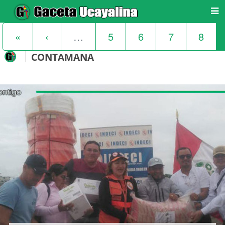
«
‹
…
5
6
7
8
CONTAMANA