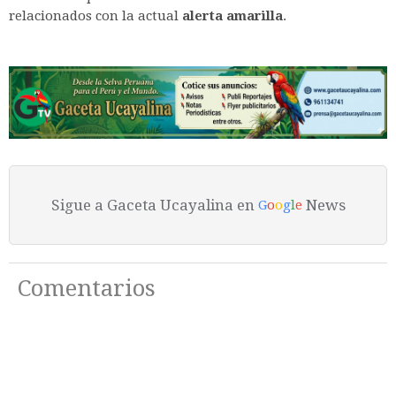
relacionados con la actual
alerta amarilla
.
Sigue a Gaceta Ucayalina en
News
G
o
o
g
l
e
Comentarios