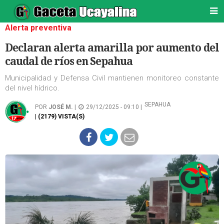
Alerta preventiva
Declaran alerta amarilla por aumento del
caudal de ríos en Sepahua
Municipalidad y Defensa Civil mantienen monitoreo constante
del nivel hídrico.
SEPAHUA
POR
JOSÉ M.
|
29/12/2025 - 09:10 |
| (2179) VISTA(S)