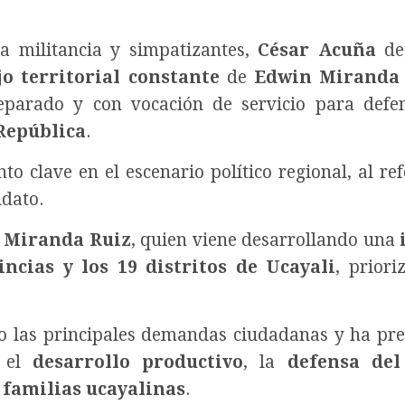
a militancia y simpatizantes,
César Acuña
des
o territorial constante
de
Edwin Miranda
eparado y con vocación de servicio para defe
República
.
o clave en el escenario político regional, al ref
idato.
 Miranda Ruiz
, quien viene desarrollando una
incias y los 19 distritos de Ucayali
, priori
do las principales demandas ciudadanas y ha pr
, el
desarrollo productivo
, la
defensa de
s familias ucayalinas
.