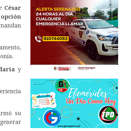
de
César
a
opción
demandan
amento,
onía.
daria
y
eriencia
irmó su
 generar