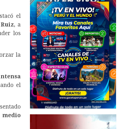
tacó el
 Ruiz
, a
nder los
orzar la
intensa
zando el
esentado
l medio