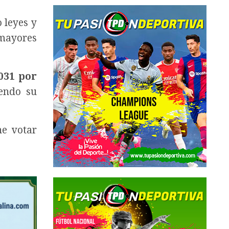
 leyes y
mayores
031 por
iendo su
ne votar