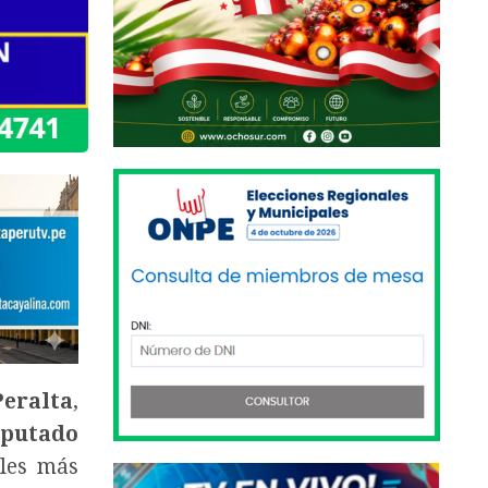
Peralta
,
iputado
ales más