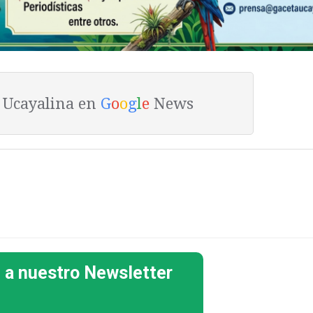
a Ucayalina en
G
o
o
g
l
e
News
 a nuestro Newsletter