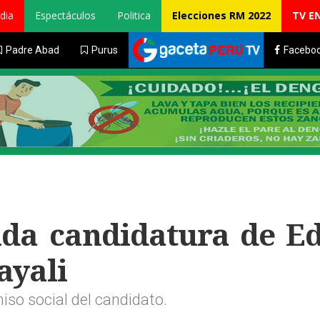
dia
Espectáculos
Politica
Elecciones RM 2022
TV E
Padre Abad
Purus
Facebo
lda candidatura de E
ayali
so social del candidato.