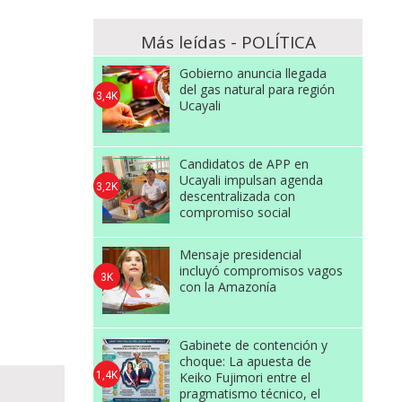
Más leídas - POLÍTICA
Gobierno anuncia llegada
del gas natural para región
3,4K
Ucayali
Candidatos de APP en
Ucayali impulsan agenda
3,2K
descentralizada con
compromiso social
Mensaje presidencial
incluyó compromisos vagos
3K
con la Amazonía
Gabinete de contención y
choque: La apuesta de
1,4K
Keiko Fujimori entre el
pragmatismo técnico, el