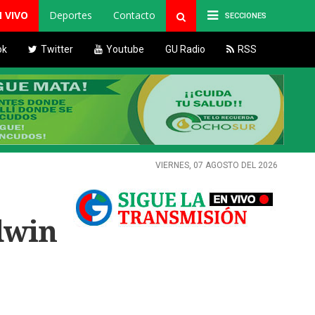
N VIVO
Deportes
Contacto
SECCIONES
ok
Twitter
Youtube
GU Radio
RSS
VIERNES, 07 AGOSTO DEL 2026
dwin