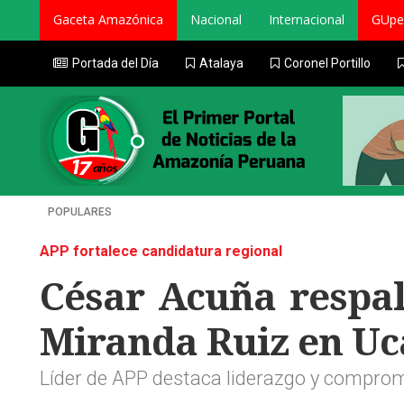
Gaceta Amazónica
Nacional
Internacional
GUpe
Portada del Día
Atalaya
Coronel Portillo
POPULARES
APP fortalece candidatura regional
César Acuña respa
Miranda Ruiz en Uc
Líder de APP destaca liderazgo y compromi