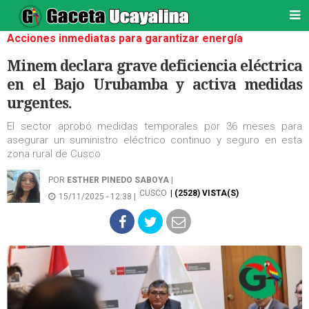
Acciones inmediatas para garantizar energía
Minem declara grave deficiencia eléctrica
en el Bajo Urubamba y activa medidas
urgentes.
El sector aprobó medidas temporales por 36 meses para
asegurar un suministro eléctrico continuo y seguro en esta
zona rural de Cusco
POR
ESTHER PINEDO SABOYA
|
CUSCO
| (2528) VISTA(S)
15/11/2025 - 12:38 |