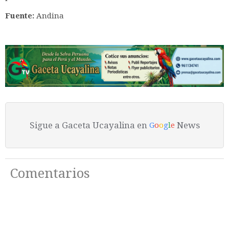
Fuente:
Andina
Sigue a Gaceta Ucayalina en
News
G
o
o
g
l
e
Comentarios