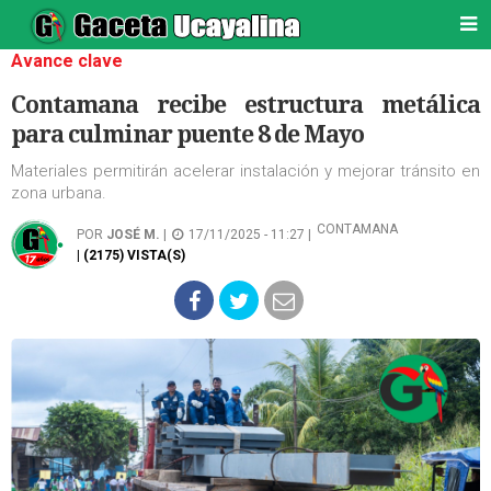
Avance clave
Contamana recibe estructura metálica
para culminar puente 8 de Mayo
Materiales permitirán acelerar instalación y mejorar tránsito en
zona urbana.
CONTAMANA
POR
JOSÉ M.
|
17/11/2025 - 11:27 |
| (2175) VISTA(S)