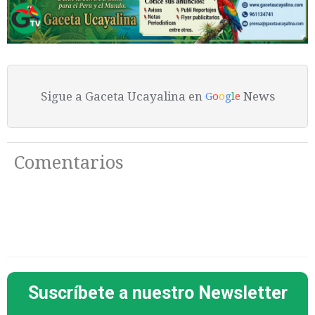
Sigue a Gaceta Ucayalina en
News
G
o
o
g
l
e
Comentarios
Suscríbete a nuestro Newsletter