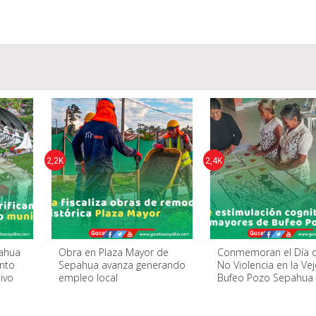
2,2K
2,4K
pahua
Obra en Plaza Mayor de
Conmemoran el Día d
nto
Sepahua avanza generando
No Violencia en la Ve
tivo
empleo local
Bufeo Pozo Sepahua