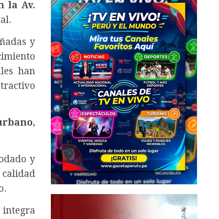
n la Av.
al.
añadas y
imiento
ales han
tractivo
 urbano
,
podado y
 calidad
o.
 integra