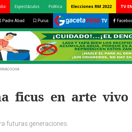
dia
Espectáculos
Politica
Elecciones RM 2022
TV E
Padre Abad
Purus
Facebo
ARINACOCHA
a ficus en arte vivo
ra futuras generaciones.