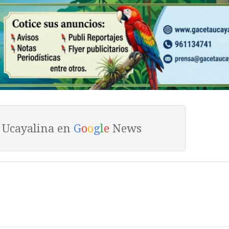
a Ucayalina en
G
o
o
g
l
e
News