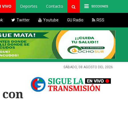
N VIVO
Deportes
Contacto
SECCIONES
ok
Twitter
Youtube
GU Radio
RSS
SÁBADO, 08 AGOSTO DEL 2026
 con