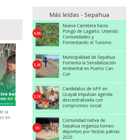
Más leídas - Sepahua
Nueva Carretera hacia
Pongo de Lagarto: Uniendo
4,8K
Comunidades y
Fomentando el Turismo
Municipalidad de Sepahua
Fomenta la Sensibilización
3,4K
Ambiental en Puerto Can
Cun
Candidatos de APP en
Ucayali impulsan agenda
3,2K
descentralizada con
compromiso social
e la
jez en
Comunidad nativa de
Sepahua organiza torneo
3K
deportivo por fiestas patrias
2025