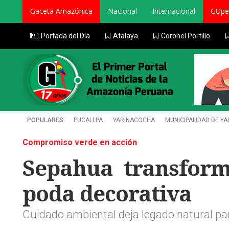
Gaceta Amazónica
Nacional
Internacional
GUpe
Portada del Día
Atalaya
Coronel Portillo
POPULARES
PUCALLPA
YARINACOCHA
MUNICIPALIDAD DE Y
Compromiso verde en acción
Sepahua transform
poda decorativa
Cuidado ambiental deja legado natural pa