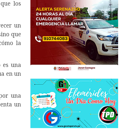
 que los
recer un
sino que
 cómo la
o es una
ua en un
 por una
senta un