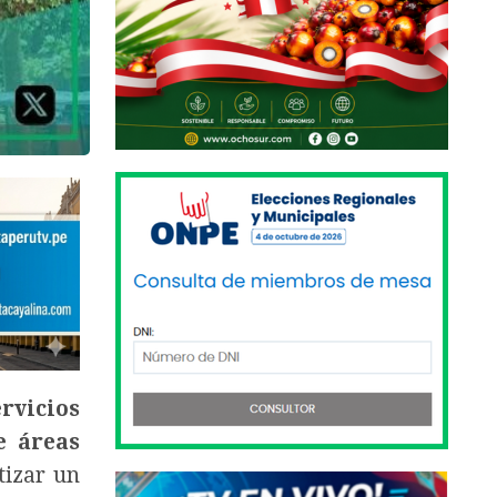
rvicios
e áreas
tizar un