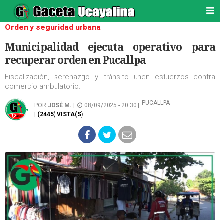
Orden y seguridad urbana
Municipalidad ejecuta operativo para
recuperar orden en Pucallpa
Fiscalización, serenazgo y tránsito unen esfuerzos contra
comercio ambulatorio.
PUCALLPA
POR
JOSÉ M.
|
08/09/2025 - 20:30 |
| (2445) VISTA(S)