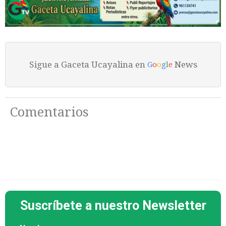
Sigue a Gaceta Ucayalina en
News
G
o
o
g
l
e
Comentarios
Suscríbete a nuestro Newsletter