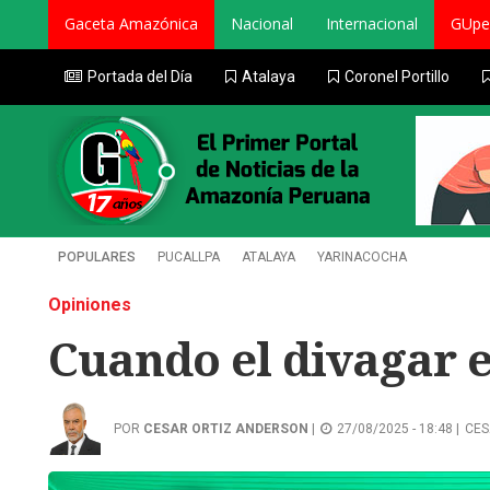
Gaceta Amazónica
Nacional
Internacional
GUpe
Portada del Día
Atalaya
Coronel Portillo
POPULARES
PUCALLPA
ATALAYA
YARINACOCHA
Opiniones
Cuando el divagar e
POR
CESAR ORTIZ ANDERSON
|
27/08/2025 - 18:48 |
CES