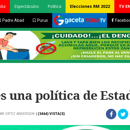
dia
Espectáculos
Politica
Elecciones RM 2022
TV E
Padre Abad
Purus
Facebo
s una política de Esta
AR ORTIZ ANDERSON
| (3464) VISTA(S)