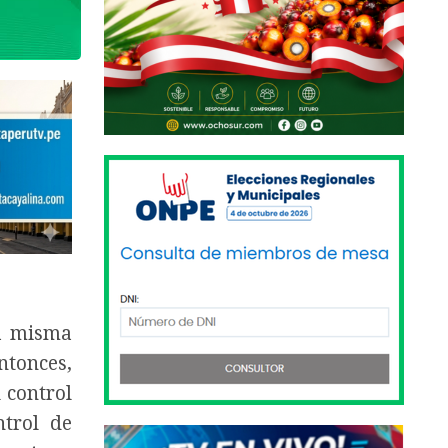
la misma
ntonces,
 control
trol de