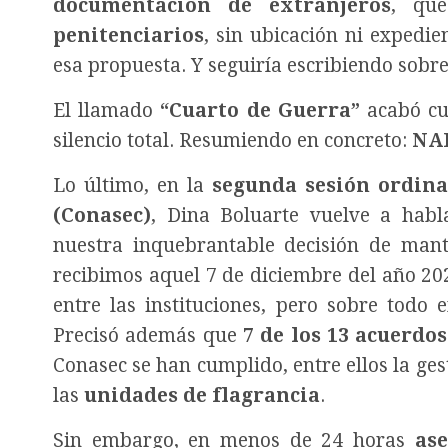
documentación de extranjeros
, que
penitenciarios
, sin ubicación ni expedi
esa propuesta. Y seguiría escribiendo sob
El llamado
“Cuarto de Guerra”
acabó cu
silencio total. Resumiendo en concreto:
NA
Lo último, en la
segunda sesión ordina
(Conasec)
, Dina Boluarte vuelve a habl
nuestra inquebrantable decisión de man
recibimos aquel 7 de diciembre del año 20
entre las instituciones, pero sobre todo 
Precisó además que
7 de los 13 acuerd
Conasec se han cumplido, entre ellos la g
las
unidades de flagrancia
.
Sin embargo, en menos de 24 horas
as