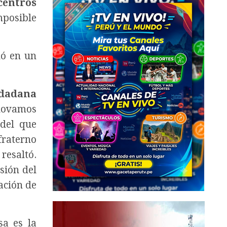
entros
mposible
dó en un
udadana
enovamos
 del que
fraterno
resaltó.
sión del
ación de
sa es la