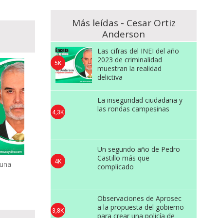
Más leídas - Cesar Ortiz
Anderson
Las cifras del INEI del año
2023 de criminalidad
5K
muestran la realidad
delictiva
La inseguridad ciudadana y
las rondas campesinas
4,3K
Un segundo año de Pedro
Castillo más que
4K
 una
complicado
Observaciones de Aprosec
a la propuesta del gobierno
3,8K
para crear una policía de