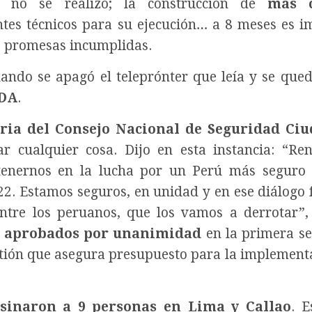
 no se realizó; la construcción de
más c
entes técnicos para su ejecución… a 8 meses es i
re promesas incumplidas.
ando se apagó el teleprónter que leía y se que
DA
.
ria del Consejo Nacional de Seguridad Ci
ar cualquier cosa. Dijo en esta instancia: “R
tenernos en la lucha por un Perú más seguro
22. Estamos seguros, en unidad y en ese diálogo 
entre los peruanos, que los vamos a derrotar”, 
os aprobados por unanimidad
en la primera se
estión que asegura presupuesto para la implement
esinaron a 9 personas en Lima y Callao
. E