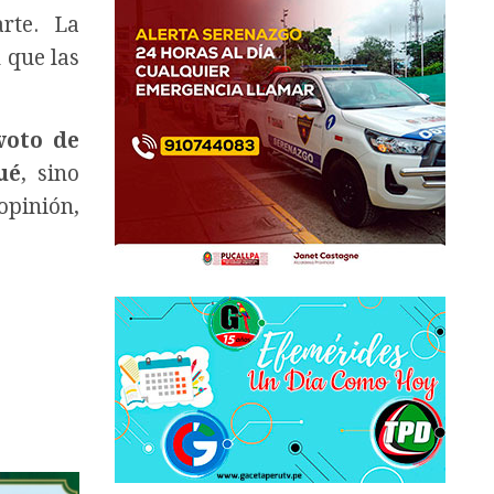
rte. La
 que las
voto de
ué
, sino
opinión,