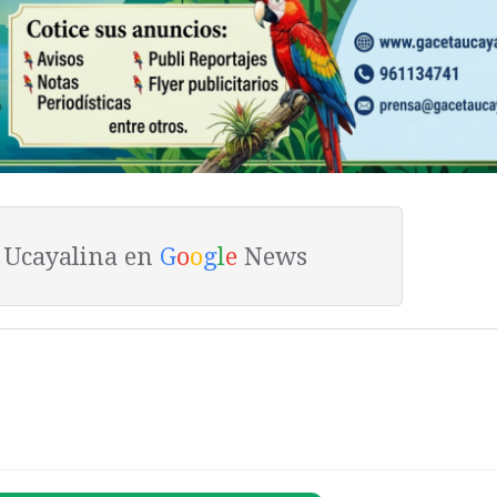
a Ucayalina en
G
o
o
g
l
e
News