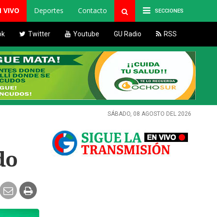
N VIVO
Deportes
Contacto
SECCIONES
ok
Twitter
Youtube
GU Radio
RSS
SÁBADO, 08 AGOSTO DEL 2026
do