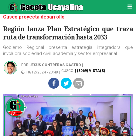
Cusco proyecta desarrollo
Región lanza Plan Estratégico que traza
ruta de transformación hasta 2033
Gobierno Regional presenta estrategia integradora que
involucra sociedad civil, academia y sector empresarial.
POR
JESÚS CONTRERAS CASTRO
|
CUSCO
| (3069) VISTA(S)
10/12/2024 - 23:49 |