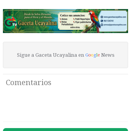
Sigue a Gaceta Ucayalina en
News
G
o
o
g
l
e
Comentarios