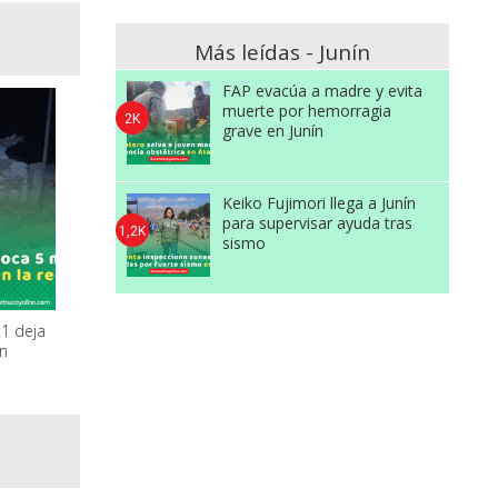
Más leídas - Junín
FAP evacúa a madre y evita
muerte por hemorragia
2K
grave en Junín
Keiko Fujimori llega a Junín
para supervisar ayuda tras
1,2K
sismo
1 deja
ín