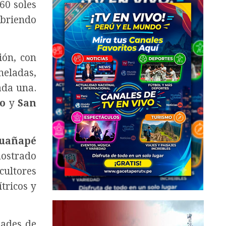
60 soles
ubriendo
ión, con
neladas,
ada una.
bo
y
San
uañapé
mostrado
cultores
tricos y
dades de