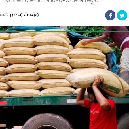
tivos en diez localidades de la región.
JUNÍN
| (3894) VISTA(S)