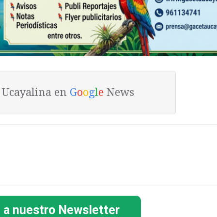
a Ucayalina en
G
o
o
g
l
e
News
 a nuestro Newsletter