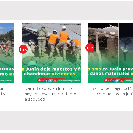
1,9K
1,3K
Junín
Damnificados en Junín se
Sismo de magnitud 5.
 tras
niegan a evacuar por temor
cinco muertos en Jun
a saqueos