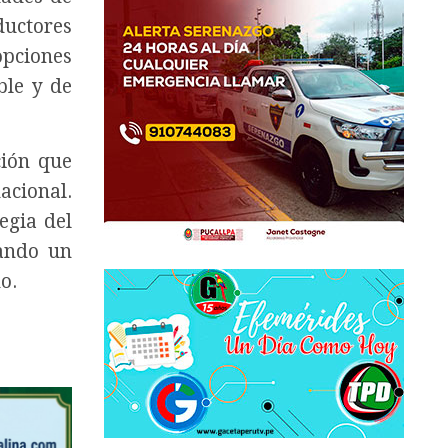
ductores
opciones
ble y de
ción que
acional.
egia del
hando un
o.