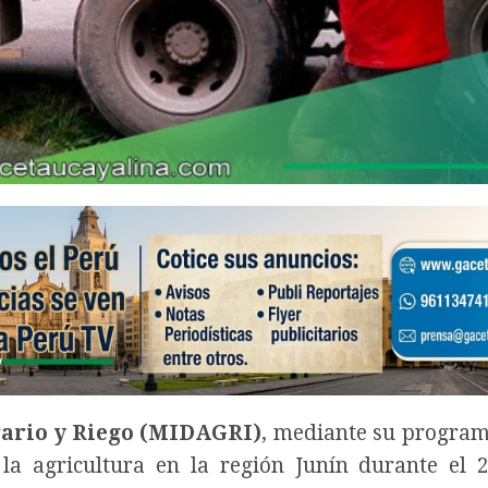
rario y Riego (MIDAGRI)
, mediante su progra
la agricultura en la región Junín durante el 