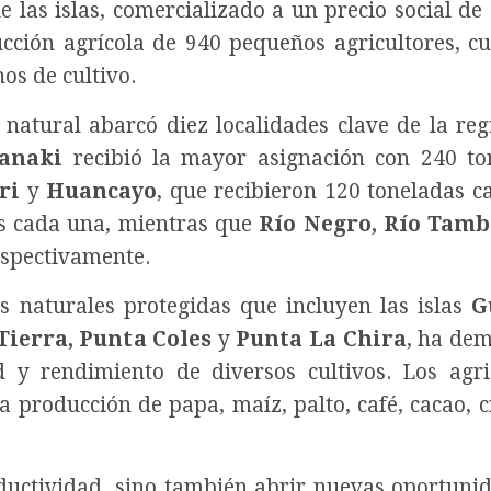
 las islas, comercializado a un precio social de 
ucción agrícola de 940 pequeños agricultores, c
s de cultivo.
e natural abarcó diez localidades clave de la reg
anaki
recibió la mayor asignación con 240 to
ri
y
Huancayo
, que recibieron 120 toneladas c
s cada una, mientras que
Río Negro, Río Tam
espectivamente.
as naturales protegidas que incluyen las islas
G
Tierra, Punta Coles
y
Punta La Chira
, ha de
 y rendimiento de diversos cultivos. Los agri
 producción de papa, maíz, palto, café, cacao, cí
oductividad, sino también abrir nuevas oportuni