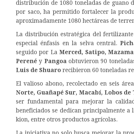
distribución de 1080 toneladas de guano de
por saco, ha permitido fortalecer la prod
aproximadamente 1080 hectáreas de terreno
La distribución estratégica del fertilizant
especial énfasis en la selva central.
Pich
seguido por La
Merced, Satipo, Mazama
Perené
y
Pangoa
obtuvieron 90 tonelada
Luis de Shuaro
recibieron 60 toneladas r
El valioso abono, recolectado en seis áre
Norte, Guañapé Sur, Macabí, Lobos de 
ser fundamental para mejorar la calidad
beneficiados se dedican principalmente a la
kion, entre otros productos agrícolas.
La iniciativa no solo busca mejorar la pr