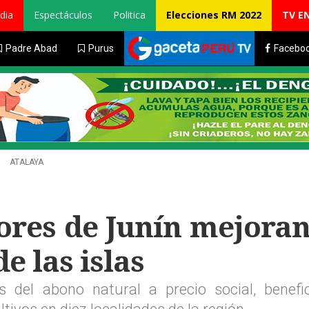
dia
Espectáculos
Politica
Elecciones RM 2022
TV E
Padre Abad
Purus
Facebo
ATALAYA
ores de Junín mejoran
e las islas
del abono natural a precio social, benefi