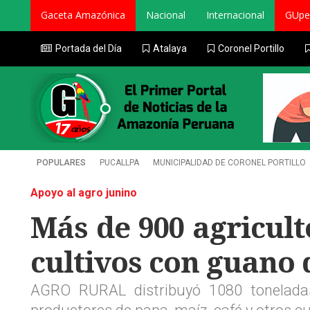
Gaceta Amazónica
Nacional
Internacional
GUpe
Portada del Día
Atalaya
Coronel Portillo
POPULARES
PUCALLPA
MUNICIPALIDAD DE CORONEL PORTILLO
Apoyo al agro junino
Más de 900 agricult
cultivos con guano d
AGRO RURAL distribuyó 1080 toneladas 