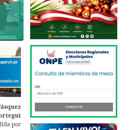
Vásquez
ortegui
dida por