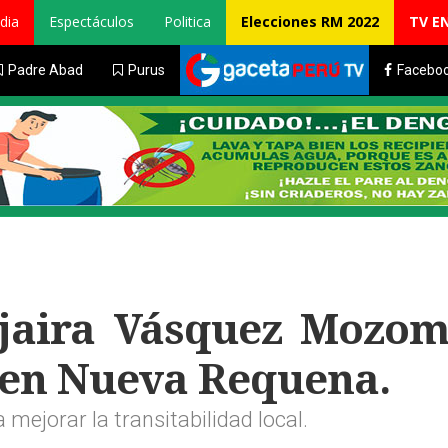
dia
Espectáculos
Politica
Elecciones RM 2022
TV E
Padre Abad
Purus
Facebo
ajaira Vásquez Mozom
 en Nueva Requena.
mejorar la transitabilidad local.