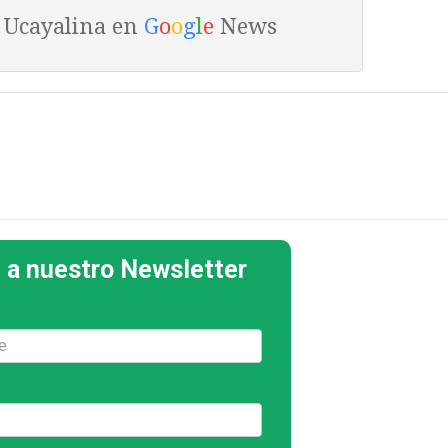
a Ucayalina en
G
o
o
g
l
e
News
 a nuestro Newsletter