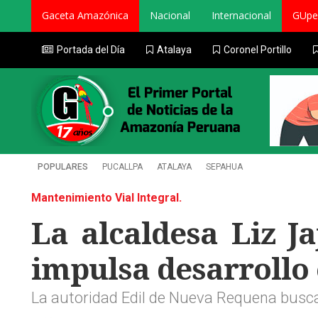
Gaceta Amazónica
Nacional
Internacional
GUpe
Portada del Día
Atalaya
Coronel Portillo
POPULARES
PUCALLPA
ATALAYA
SEPAHUA
Mantenimiento Vial Integral.
La alcaldesa Liz J
impulsa desarrollo
La autoridad Edil de Nueva Requena busca 