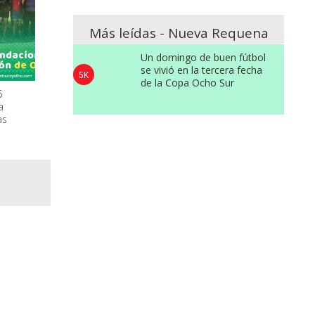
Más leídas - Nueva Requena
Un domingo de buen fútbol
se vivió en la tercera fecha
5K
de la Copa Ocho Sur
5
a
as