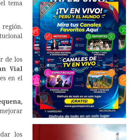
el tema
 región.
tucional
r de los
an Vial
es en el
equena,
 mejorar
dar los