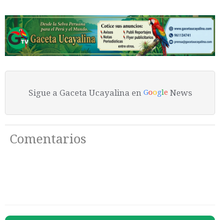
Sigue a Gaceta Ucayalina en
News
G
o
o
g
l
e
Comentarios