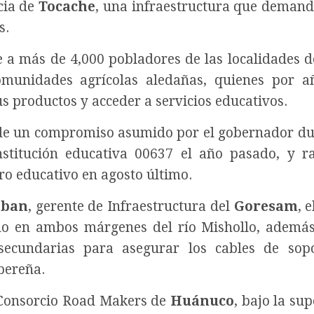
cia de
Tocache
, una infraestructura que deman
s.
 a más de 4,000 pobladores de las localidades 
munidades agrícolas aledañas, quienes por a
s productos y acceder a servicios educativos.
 de un compromiso asumido por el gobernador du
stitución educativa 00637 el año pasado, y ra
ro educativo en agosto último.
eban
, gerente de Infraestructura del
Goresam
, 
do en ambos márgenes del río Mishollo, ademá
secundarias para asegurar los cables de sop
bereña.
l Consorcio Road Makers de
Huánuco
, bajo la su