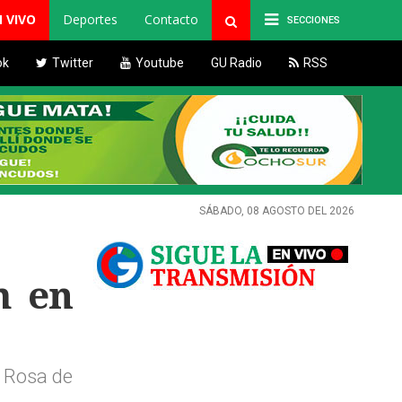
N VIVO
Deportes
Contacto
SECCIONES
ok
Twitter
Youtube
GU Radio
RSS
SÁBADO, 08 AGOSTO DEL 2026
m en
a Rosa de