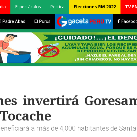
dia
Espectáculos
Politica
Elecciones RM 2022
TV E
Padre Abad
Purus
Facebo
nes invertirá Goresa
 Tocache
beneficiará a más de 4,000 habitantes de Sant