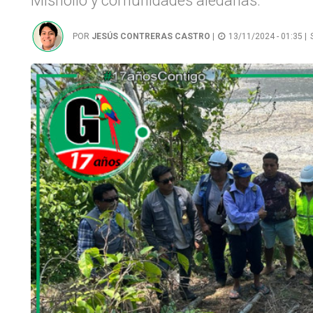
Mishollo y comunidades aledañas.
POR
JESÚS CONTRERAS CASTRO
|
13/11/2024 - 01:35 |