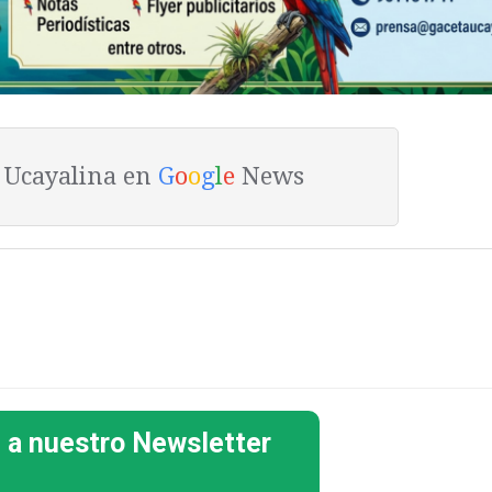
a Ucayalina en
G
o
o
g
l
e
News
 a nuestro Newsletter