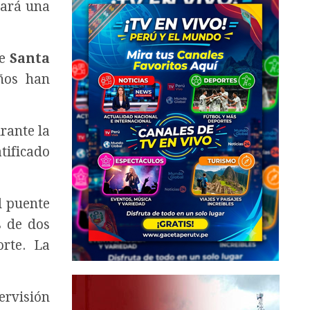
dará una
de
Santa
ños han
rante la
tificado
el puente
s de dos
orte. La
pervisión