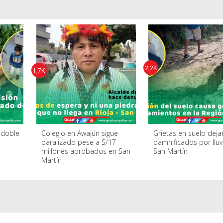
2,2K
1,7K
r doble
Colegio en Awajún sigue
Grietas en suelo deja
paralizado pese a S/17
damnificados por lluv
millones aprobados en San
San Martín
Martín