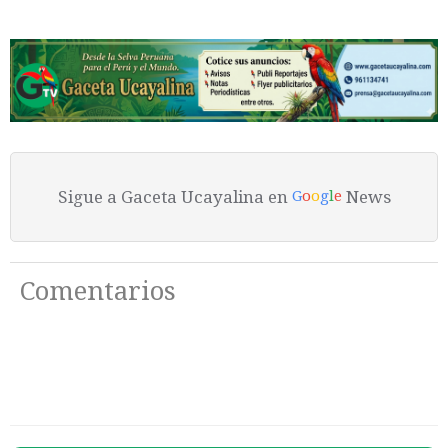
Sigue a Gaceta Ucayalina en
News
G
o
o
g
l
e
Comentarios