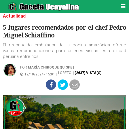
Actualidad
5 lugares recomendados por el chef Pedro
Miguel Schiaffino
El reconocido embajador de la cocina amazónica ofrece
varias recomendaciones para quienes visitan esta ciudad
peruana entre ríos.
POR
MARÍA CHIROQUE QUISPE
|
LORETO
| (2637) VISTA(S)
19/10/2024 - 15:01 |