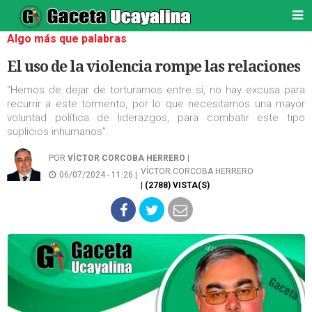
Algo más que palabras
El uso de la violencia rompe las relaciones
“Hemos de dejar de torturarnos entre sí, no hay excusa para
recurrir a este tormento, por lo que necesitamos una mayor
voluntad política de liderazgos, para combatir este tipo
suplicios inhumanos”.
POR
VÍCTOR CORCOBA HERRERO
|
VÍCTOR CORCOBA HERRERO
06/07/2024 - 11:26 |
| (2788) VISTA(S)