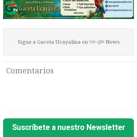
Sigue a Gaceta Ucayalina en
News
G
o
o
g
l
e
Comentarios
Suscríbete a nuestro Newsletter