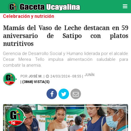
Celebración y nutrición
Mamás del Vaso de Leche destacan en 59
aniversario de Satipo con platos
nutritivos
Gerencia de Desarrollo Social y Humano liderada por el alcalde
Cesar Merea Tello impulsa alimentación saludable para
combatir la anemia.
JUNÍN
POR
JOSÉ M.
|
24/03/2024 - 08:55 |
| (3868) VISTA(S)