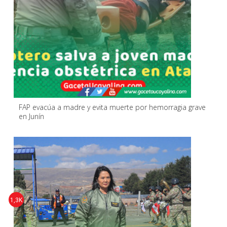
FAP evacúa a madre y evita muerte por hemorragia grave
en Junín
1,3K