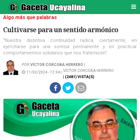
Algo más que palabras
Cultivarse para un sentido armónico
“Nuestra distintiva continuidad radica, ciertamente, en
ejercitarse para una sonrisa permanente y en practicar
comportamientos solidarios que nos fraternicen”.
POR
VÍCTOR CORCOBA HERRERO
|
VÍCTOR CORCOBA HERRERO
11/02/2024 - 12:34 |
| (2481) VISTA(S)