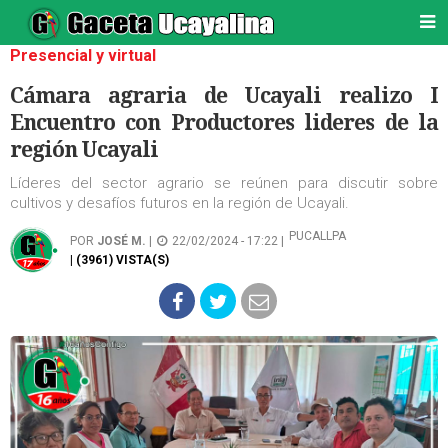
Presencial y virtual
Cámara agraria de Ucayali realizo I
Encuentro con Productores lideres de la
región Ucayali
Líderes del sector agrario se reúnen para discutir sobre
cultivos y desafíos futuros en la región de Ucayali.
PUCALLPA
POR
JOSÉ M.
|
22/02/2024 - 17:22 |
| (3961) VISTA(S)