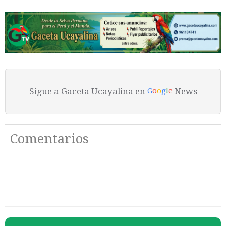
Sigue a Gaceta Ucayalina en
News
G
o
o
g
l
e
Comentarios