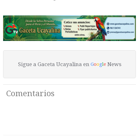
Sigue a Gaceta Ucayalina en
News
G
o
o
g
l
e
Comentarios